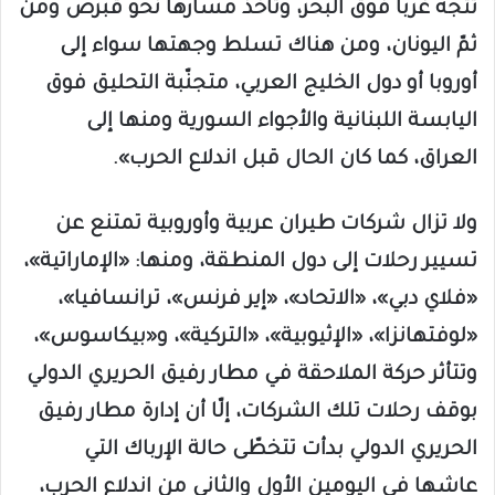
تتجه غرباً فوق البحر، وتأخذ مسارها نحو قبرص ومن
ثمّ اليونان، ومن هناك تسلط وجهتها سواء إلى
أوروبا أو دول الخليج العربي، متجنّبة التحليق فوق
اليابسة اللبنانية والأجواء السورية ومنها إلى
العراق، كما كان الحال قبل اندلاع الحرب».
ولا تزال شركات طيران عربية وأوروبية تمتنع عن
تسيير رحلات إلى دول المنطقة، ومنها: «الإماراتية»،
«فلاي دبي»، «الاتحاد»، «إير فرنس»، ترانسافيا»،
«لوفتهانزا»، «الإثيوبية»، «التركية»، و«بيكاسوس»،
وتتأثر حركة الملاحقة في مطار رفيق الحريري الدولي
بوقف رحلات تلك الشركات، إلّا أن إدارة مطار رفيق
الحريري الدولي بدأت تتخطّى حالة الإرباك التي
عاشها في اليومين الأول والثاني من اندلاع الحرب،