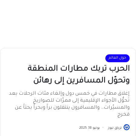
حول العالم
الحرب تربك مطارات المنطقة
وتحوّل المسافرين إلى رهائن
إغلاق مطارات في خمس دول وإلغاء مئات الرحلات بعد
تَحوُّل الأجواء الإقليمية إلى ممرّات للصواريخ
والمسيّرات… والمسافرون ينتقلون براً وبحراً بحثاً عن
مَخرج
ترياق نيوز
يونيو 18, 2025