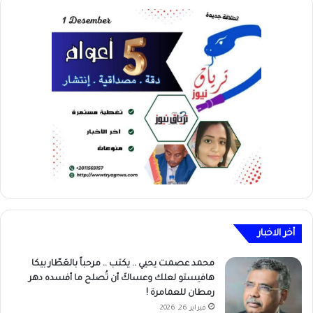
أخر الاخبار
محمد عصمت يحيي .. يكتب .. مرحباً بالعَطّار بيكا
هافيستو لعلك وعساكَ أن تُصلح ما أفسده دهر
رمطان للعمامرة !
فبراير 26, 2026