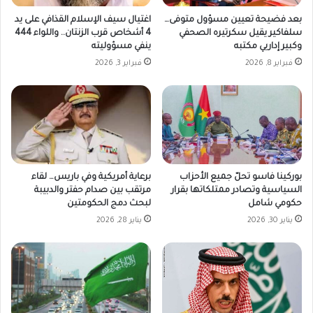
بعد فضيحة تعيين مسؤول متوفى…
اغتيال سيف الإسلام القذافي على يد
سلفاكير يقيل سكرتيره الصحفي
4 أشخاص قرب الزنتان.. واللواء 444
وكبير إداريي مكتبه
ينفي مسؤوليته
فبراير 8, 2026
فبراير 3, 2026
بوركينا فاسو تحلّ جميع الأحزاب
برعاية أمريكية وفي باريس… لقاء
السياسية وتصادر ممتلكاتها بقرار
مرتقب بين صدام حفتر والدبيبة
حكومي شامل
لبحث دمج الحكومتين
يناير 30, 2026
يناير 28, 2026