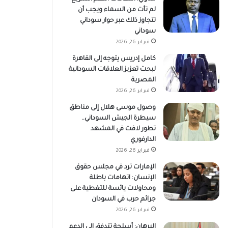
لم تأت من السماء ويجب أن
تتجاوز ذلك عبر حوار سوداني
سوداني
فبراير 26, 2026
كامل إدريس يتوجه إلى القاهرة
لبحث تعزيز العلاقات السودانية
المصرية
فبراير 26, 2026
وصول موسى هلال إلى مناطق
سيطرة الجيش السوداني..
تطور لافت في المشهد
الدارفوري
فبراير 26, 2026
الإمارات ترد في مجلس حقوق
الإنسان: اتهامات باطلة
ومحاولات يائسة للتغطية على
جرائم حرب في السودان
فبراير 26, 2026
البرهان: أسلحة تتدفق إلى الدعم