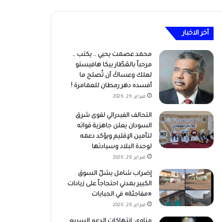
أخر الاخبار
محمد عصمت يحيي .. يكتب ..
مرحباً بالعَطّار بيكا هافيستو
لعلك وعساكَ أن تُصلح ما
أفسده دهر رمطان للعمامرة !
فبراير 26, 2026
التحالف الفيدرالي لقوى شرق
السودان يعلن جاهزية قواته
لتأمين الإقليم ويؤكد دعمه
لوحدة البلاد وسيادتها
فبراير 26, 2026
إضراب شامل يشلّ السوق
الكبير بمدني احتجاجاً على زيادات
«مفاجئة» في الجبايات
فبراير 26, 2026
مناوي: انتهاكات الدعم السريع