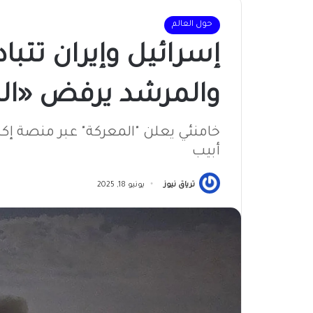
حول العالم
إسرائيل وإيران تتبا
والمرشد يرفض «ال
خامنئي يعلن "المعركة" عبر منصة إك
أبيب
ترياق نيوز
يونيو 18, 2025