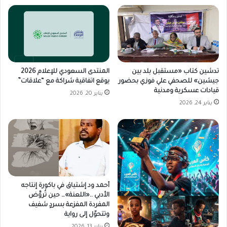
تدشين كتاب «مستقبل بلد بين
المنتدى السعودي للإعلام 2026
جيشين» للصحفي علي فوزي بحضور
يوقع اتفاقية شراكة مع “علاقات”
قيادات عسكرية ومدنية
يناير 20, 2026
يناير 24, 2026
أحمد ود إشتياق في باكورة إنتاجه
الأدبي ..«اللعنة»… حين تُروَّض
المفردة المفزعة بسردٍ شفيف
وتتحوّل إلى رواية
يناير 13, 2026