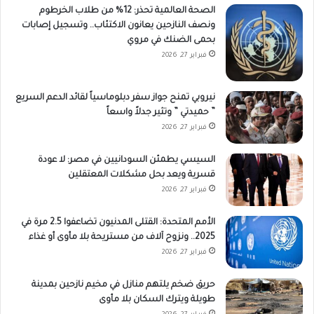
الصحة العالمية تحذر: 12% من طلاب الخرطوم
ونصف النازحين يعانون الاكتئاب.. وتسجيل إصابات
بحمى الضنك في مروي
فبراير 27, 2026
نيروبي تمنح جواز سفر دبلوماسياً لقائد الدعم السريع
” حميدتي ” وتثير جدلاً واسعاً
فبراير 27, 2026
السيسي يطمئن السودانيين في مصر: لا عودة
قسرية ويعد بحل مشكلات المعتقلين
فبراير 27, 2026
الأمم المتحدة: القتلى المدنيون تضاعفوا 2.5 مرة في
2025.. ونزوح آلاف من مستريحة بلا مأوى أو غذاء
فبراير 27, 2026
حريق ضخم يلتهم منازل في مخيم نازحين بمدينة
طويلة ويترك السكان بلا مأوى