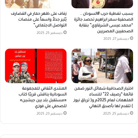
بسبب تغطية حرب #السودان ..
زفاف على ظهر حمار في القضارف
الصحفية سمر ابراهيم تحصد جائزة
يُثير جدلاً واسعاً على منصات
“محمد عيسى الشرقاوي” بنقابة
التواصل الاجتماعي”
الصحفيين المصريين
ديسمبر 25, 2025
ديسمبر 27, 2025
اختيار الصحافية شمائل النور ضمن
المنتدى الثقافي للمجموعة
قائمة “رصيف 22” للنساء
السودانية يناقش قريبًا كتاب
الملهمات لعام 2025م و( ترياق نيوز
«مستقبل بلد بين جيشين»
) تتقدم لها بأصدق التهاني
للصحفي علي فوزي
ديسمبر 25, 2025
ديسمبر 23, 2025