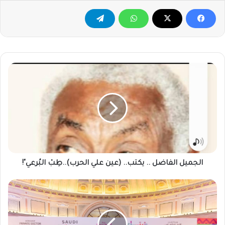
الجميل
الفاضل
..
يكتب..
(عين
علي
الحرب)..طِبْ
البُرعي"!
الجميل الفاضل .. يكتب.. (عين علي الحرب)..طِبْ البُرعي"!
منظومة
السياحة
السعودية
وشركاؤها