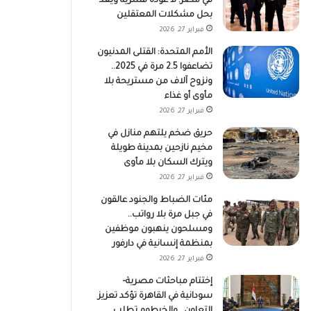
في مصر: لا عودة قسرية ويعد
بحل مشكلات المعتقلين
فبراير 27, 2026
الأمم المتحدة: القتلى المدنيون
تضاعفوا 2.5 مرة في 2025..
ونزوح آلاف من مستريحة بلا
مأوى أو غذاء
فبراير 27, 2026
حريق ضخم يلتهم منازل في
مخيم نازحين بمدينة طويلة
ويترك السكان بلا مأوى
فبراير 27, 2026
مئات الضباط والجنود عالقون
في جبل مرة بلا رواتب..
ومسلحون ينهبون موظفين
بمنظمة إنسانية في دارفور
فبراير 27, 2026
إختتام مباحثات مصرية–
سودانية في القاهرة تؤكد تعزيز
التعاون.. والخرطوم تطلب