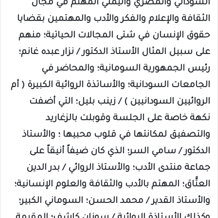
السوداني والمصري واليمني المهتم في مجال
الثقافة والإعلام والفكر والأدب والمهتمين بقضايا
حقوق الإنسان في شتى المجالات الحياتية؛ منهم
على سبيل المثال الأستاذ الدكتور / نزار عبده غانم؛
رئيس الجمهورية السومانية؛ والمحاضر في
الجامعات السودانية؛ والأساتذة الروائية الكبيرة ( أم
الروائيين السودانيين ) / زينب بليل؛ التي أضفت
نكهة خاصة على الجلسة وقوبلت بالزغاريد
والتصفيق لمكانتها في قلوب محبيها ؛ والأستاذ
الدكتور / سامي السر؛ الذي كان ضيفاً أنيقاً على
جماعة منتدى الأدب؛ والأستاذ الروائي / بدر الدين
العتَّاق؛ المهتم بالأدب والثقافة والعلوم الإنسانية؛
والأستاذ القدير / محمد الحسن؛ السوماني الكبير؛