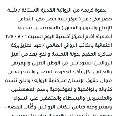
بدعوة كريمة من الروائية القديرة الأستاذة / بثينة
خضر مكي؛ عبر ( مركز بثينة خضر مكي؛ الثقافي
للإبداع والتنوير والفنون ) بالمهندسين بمدينة
القاهرة؛ أقام المركز أمسية اليوم السبت ٦ / ٧ / ٢٠٢٤
احتفائية بالكاتب الروائي العالمي / عبد العزيز بركة
ساكن؛ المقيم بدولة النمسا؛ والذي يعد من أميز
الروائيين السودانيين في الوطن العربي والإفريقي
والعالمي بكل تأكيد لجهوده المضني والمبذولة في
مجال حقوق الإنسان عبر كتابة الرواية ؛ والذي تتسم
كتاباته بالواقعية والموضوعية باسم المهمشين
والمتشردين والبسطاء والمثقفين على السواء؛
ويعتبر وحدة قياس للكتاب الروائيين وكُتَّاب القصة –