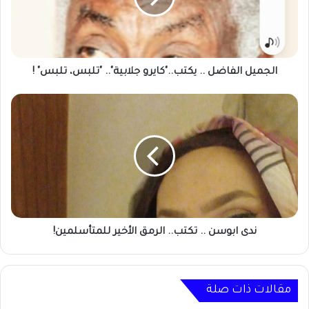
"تلبس،
تلبس"
!
الجميل الفاضل .. يكتب.."كايرو جلابية".. "تلبس، تلبس" !
ندى
ابوسن
..
تكتب..
الرمق
الأخير
للمتأسلمين!
ندى ابوسن .. تكتب.. الرمق الأخير للمتأسلمين!
مقالات ذات صلة