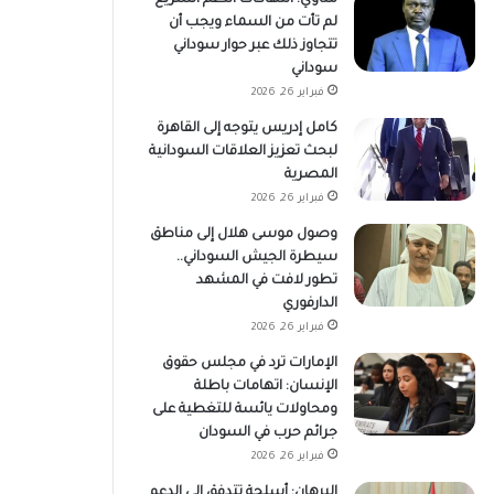
لم تأت من السماء ويجب أن
تتجاوز ذلك عبر حوار سوداني
سوداني
فبراير 26, 2026
كامل إدريس يتوجه إلى القاهرة
لبحث تعزيز العلاقات السودانية
المصرية
فبراير 26, 2026
وصول موسى هلال إلى مناطق
سيطرة الجيش السوداني..
تطور لافت في المشهد
الدارفوري
فبراير 26, 2026
الإمارات ترد في مجلس حقوق
الإنسان: اتهامات باطلة
ومحاولات يائسة للتغطية على
جرائم حرب في السودان
فبراير 26, 2026
البرهان: أسلحة تتدفق إلى الدعم