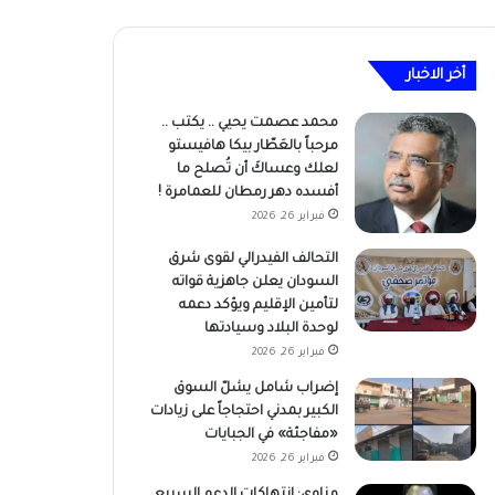
أخر الاخبار
محمد عصمت يحيي .. يكتب ..
مرحباً بالعَطّار بيكا هافيستو
لعلك وعساكَ أن تُصلح ما
أفسده دهر رمطان للعمامرة !
فبراير 26, 2026
التحالف الفيدرالي لقوى شرق
السودان يعلن جاهزية قواته
لتأمين الإقليم ويؤكد دعمه
لوحدة البلاد وسيادتها
فبراير 26, 2026
إضراب شامل يشلّ السوق
الكبير بمدني احتجاجاً على زيادات
«مفاجئة» في الجبايات
فبراير 26, 2026
مناوي: انتهاكات الدعم السريع