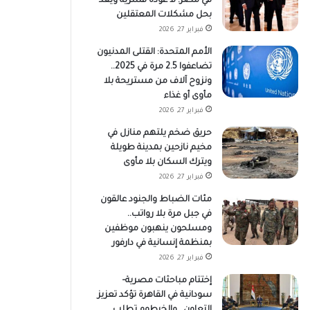
في مصر: لا عودة قسرية ويعد
بحل مشكلات المعتقلين
فبراير 27, 2026
الأمم المتحدة: القتلى المدنيون
تضاعفوا 2.5 مرة في 2025..
ونزوح آلاف من مستريحة بلا
مأوى أو غذاء
فبراير 27, 2026
حريق ضخم يلتهم منازل في
مخيم نازحين بمدينة طويلة
ويترك السكان بلا مأوى
فبراير 27, 2026
مئات الضباط والجنود عالقون
في جبل مرة بلا رواتب..
ومسلحون ينهبون موظفين
بمنظمة إنسانية في دارفور
فبراير 27, 2026
إختتام مباحثات مصرية–
سودانية في القاهرة تؤكد تعزيز
التعاون.. والخرطوم تطلب