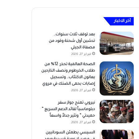
أخر الاخبار
بعد توقف ثلاث سنوات..
تدشين أول شحنة وقود من
مصفاة الجيلي
فبراير 27, 2026
الصحة العالمية تحذر: 12% من
طلاب الخرطوم ونصف النازحين
يعانون الاكتئاب.. وتسجيل
إصابات بحمى الضنك في مروي
فبراير 27, 2026
نيروبي تمنح جواز سفر
دبلوماسياً لقائد الدعم السريع ”
حميدتي ” وتثير جدلاً واسعاً
فبراير 27, 2026
السيسي يطمئن السودانيين