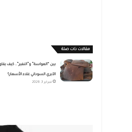
مقالات ذات صلة
بين “العواسة” و”النفير”.. كيف يقاو
الآبري السوداني غلاء الأسعار؟
فبراير 3, 2026