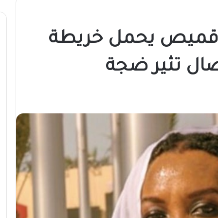
 قميص يحمل خريطة
صال تثير ضجة