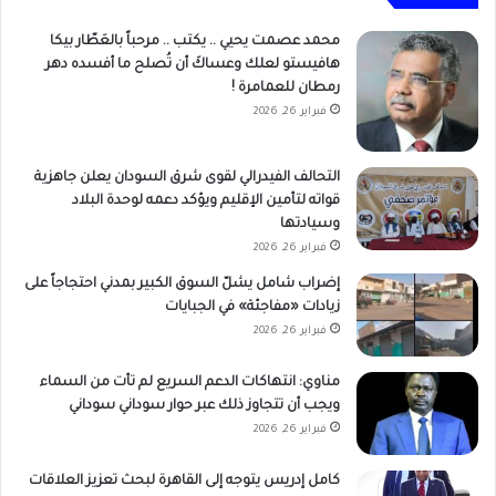
محمد عصمت يحيي .. يكتب .. مرحباً بالعَطّار بيكا
هافيستو لعلك وعساكَ أن تُصلح ما أفسده دهر
رمطان للعمامرة !
فبراير 26, 2026
التحالف الفيدرالي لقوى شرق السودان يعلن جاهزية
قواته لتأمين الإقليم ويؤكد دعمه لوحدة البلاد
وسيادتها
فبراير 26, 2026
إضراب شامل يشلّ السوق الكبير بمدني احتجاجاً على
زيادات «مفاجئة» في الجبايات
فبراير 26, 2026
مناوي: انتهاكات الدعم السريع لم تأت من السماء
ويجب أن تتجاوز ذلك عبر حوار سوداني سوداني
فبراير 26, 2026
كامل إدريس يتوجه إلى القاهرة لبحث تعزيز العلاقات