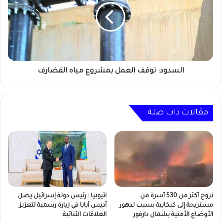
بمشروع
مياه
القضارف
السدود: توقف العمل بمشروع مياه القضارف
مقالات ذات صلة
نزوح أكثر من 530 أسرة من
اثيوبيا : رئيس دولة إسرائيل يصل
مستريحة إلى كبكابية بسبب تدهور
أديس أبابا في زيارة رسمية لتعزيز
الأوضاع الأمنية بشمال دارفور
العلاقات الثنائية.