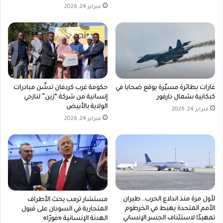
فبراير 24, 2026
غارات بطائرة مسيّرة يوقع ضحايا في
حكومة غرب كردفان تدشّن مبادرات
كبكابية بشمال دارفور
إنسانية من شركة “زين” لنازحي
الولاية بالأبيض
فبراير 24, 2026
فبراير 24, 2026
لأول مرة منذ اندلاع الحرب.. طيران
مستشار ترمب يحث الأطراف
الأمم المتحدة يهبط في الخرطوم
المتحاربة في السودان على قبول
تمهيدًا لاستئناف الجسر الإنساني
الهدنة الإنسانية «فورًا»