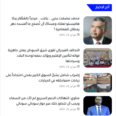
أخر الاخبار
محمد عصمت يحيي .. يكتب .. مرحباً بالعَطّار بيكا
هافيستو لعلك وعساكَ أن تُصلح ما أفسده دهر
رمطان للعمامرة !
فبراير 26, 2026
التحالف الفيدرالي لقوى شرق السودان يعلن جاهزية
قواته لتأمين الإقليم ويؤكد دعمه لوحدة البلاد
وسيادتها
فبراير 26, 2026
إضراب شامل يشلّ السوق الكبير بمدني احتجاجاً على
زيادات «مفاجئة» في الجبايات
فبراير 26, 2026
مناوي: انتهاكات الدعم السريع لم تأت من السماء
ويجب أن تتجاوز ذلك عبر حوار سوداني سوداني
فبراير 26, 2026