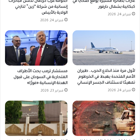
غارات بطائرة مسيّرة يوقع ضحايا في
حكومة غرب كردفان تدشّن مبادرات
كبكابية بشمال دارفور
إنسانية من شركة “زين” لنازحي
الولاية بالأبيض
فبراير 24, 2026
فبراير 24, 2026
لأول مرة منذ اندلاع الحرب.. طيران
مستشار ترمب يحث الأطراف
الأمم المتحدة يهبط في الخرطوم
المتحاربة في السودان على قبول
تمهيدًا لاستئناف الجسر الإنساني
الهدنة الإنسانية «فورًا»
فبراير 24, 2026
فبراير 23, 2026