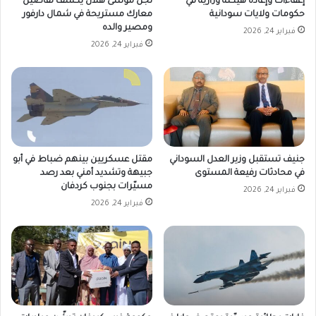
إعفاءات وإعادة هيكلة وزارية في
نجل موسى هلال يكشف تفاصيل
حكومات ولايات سودانية
معارك مستريحة في شمال دارفور
ومصير والده
فبراير 24, 2026
فبراير 24, 2026
جنيف تستقبل وزير العدل السوداني
مقتل عسكريين بينهم ضباط في أبو
في محادثات رفيعة المستوى
جبيهة وتشديد أمني بعد رصد
مسيّرات بجنوب كردفان
فبراير 24, 2026
فبراير 24, 2026