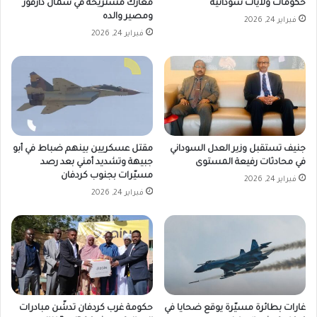
حكومات ولايات سودانية
معارك مستريحة في شمال دارفور
ومصير والده
فبراير 24, 2026
فبراير 24, 2026
جنيف تستقبل وزير العدل السوداني
مقتل عسكريين بينهم ضباط في أبو
في محادثات رفيعة المستوى
جبيهة وتشديد أمني بعد رصد
مسيّرات بجنوب كردفان
فبراير 24, 2026
فبراير 24, 2026
غارات بطائرة مسيّرة يوقع ضحايا في
حكومة غرب كردفان تدشّن مبادرات