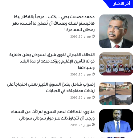
أخر الاخبار
محمد عصمت يحيي .. يكتب .. مرحباً بالعَطّار بيكا
هافيستو لعلك وعساكَ أن تُصلح ما أفسده دهر
رمطان للعمامرة !
فبراير 26, 2026
التحالف الفيدرالي لقوى شرق السودان يعلن جاهزية
قواته لتأمين الإقليم ويؤكد دعمه لوحدة البلاد
وسيادتها
فبراير 26, 2026
إضراب شامل يشلّ السوق الكبير بمدني احتجاجاً على
زيادات «مفاجئة» في الجبايات
فبراير 26, 2026
مناوي: انتهاكات الدعم السريع لم تأت من السماء
ويجب أن تتجاوز ذلك عبر حوار سوداني سوداني
فبراير 26, 2026