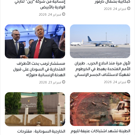
كبكابية بشمال دارفور
إنسانية من شركة “زين” لنازحي
الولاية بالأبيض
فبراير 24, 2026
فبراير 24, 2026
لأول مرة منذ اندلاع الحرب.. طيران
مستشار ترمب يحث الأطراف
الأمم المتحدة يهبط في الخرطوم
المتحاربة في السودان على قبول
تمهيدًا لاستئناف الجسر الإنساني
الهدنة الإنسانية «فورًا»
فبراير 24, 2026
فبراير 23, 2026
الطينة تشهد اشتباكات عنيفة لليوم
الخارجية السودانية : مقترحات