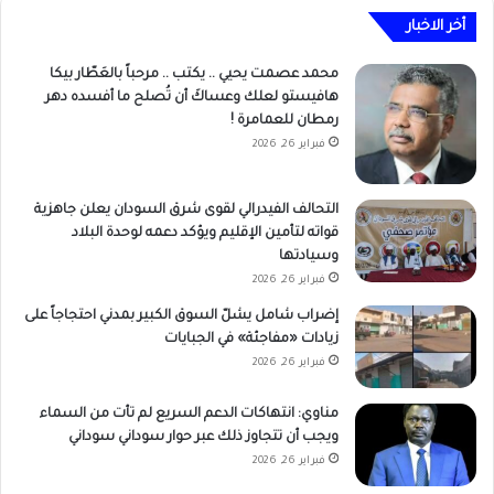
أخر الاخبار
محمد عصمت يحيي .. يكتب .. مرحباً بالعَطّار بيكا
هافيستو لعلك وعساكَ أن تُصلح ما أفسده دهر
رمطان للعمامرة !
فبراير 26, 2026
التحالف الفيدرالي لقوى شرق السودان يعلن جاهزية
قواته لتأمين الإقليم ويؤكد دعمه لوحدة البلاد
وسيادتها
فبراير 26, 2026
إضراب شامل يشلّ السوق الكبير بمدني احتجاجاً على
زيادات «مفاجئة» في الجبايات
فبراير 26, 2026
مناوي: انتهاكات الدعم السريع لم تأت من السماء
ويجب أن تتجاوز ذلك عبر حوار سوداني سوداني
فبراير 26, 2026