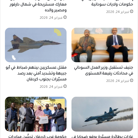
حكومات ولايات سودانية
معارك مستريحة في شمال دارفور
ومصير والده
فبراير 24, 2026
فبراير 24, 2026
جنيف تستقبل وزير العدل السوداني
مقتل عسكريين بينهم ضباط في أبو
في محادثات رفيعة المستوى
جبيهة وتشديد أمني بعد رصد
مسيّرات بجنوب كردفان
فبراير 24, 2026
فبراير 24, 2026
غارات بطائرة مسيّرة يوقع ضحايا في
حكومة غرب كردفان تدشّن مبادرات