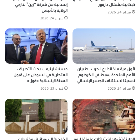
كبكابية بشمال دارفور
إنسانية من شركة “زين” لنازحي
الولاية بالأبيض
فبراير 24, 2026
فبراير 24, 2026
لأول مرة منذ اندلاع الحرب.. طيران
مستشار ترمب يحث الأطراف
الأمم المتحدة يهبط في الخرطوم
المتحاربة في السودان على قبول
تمهيدًا لاستئناف الجسر الإنساني
الهدنة الإنسانية «فورًا»
فبراير 24, 2026
فبراير 23, 2026
الطينة تشهد اشتباكات عنيفة لليوم