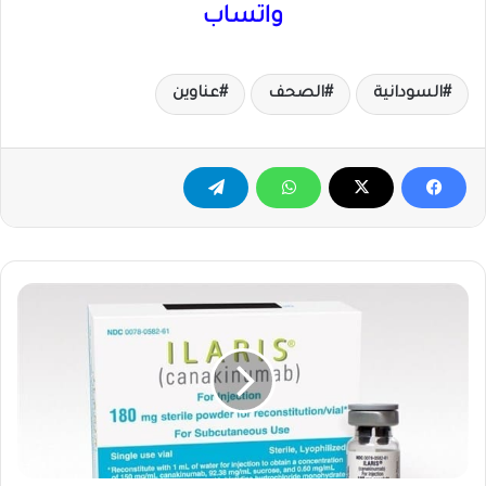
واتساب
السودانية
الصحف
عناوين
فشل
عقار
لاعلاج
مرضى
سرطان
الرئة