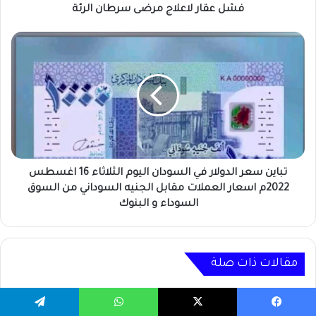
فشل عقار لاعلاج مرضى سرطان الرئة
تباين
سعر
الدولار
في
السودان
اليوم
الثلاثاء
16
اغسطس
2022م
تباين سعر الدولار في السودان اليوم الثلاثاء 16 اغسطس
اسعار
2022م اسعار العملات مقابل الجنيه السوداني من السوق
العملات
السوداء و البنوك
مقابل
الجنيه
السوداني
من
مقالات ذات صلة
السوق
السوداء
و
يسبوك
‫X
واتساب
تيلقرام