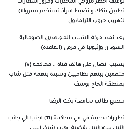
توقيف أخطر مروجي المخدرات ومزور اشعارات
تطبيق بنكك و تضبط امرأة تستخدم (سروالا)
لتهريب حبوب الترامادول
بعد تمدد حركة الشباب المجاهدين الصومالية..
السودان وإثيوبيا في مرمى (القاعدة)
بسبب اتصال على هاتف فتاة .. محاكمة (٧)
متهمين بينهم نظاميين وسيدة بتهمة قتل شاب
بمنطقة الحاج يوسف
مصرع طالب بجامعة بخت الرضا
تطورات جديدة في في محاكمة (11) اجنبيا الي جانب
اثنين سودانيين بقضية ارهاب شرق النيل