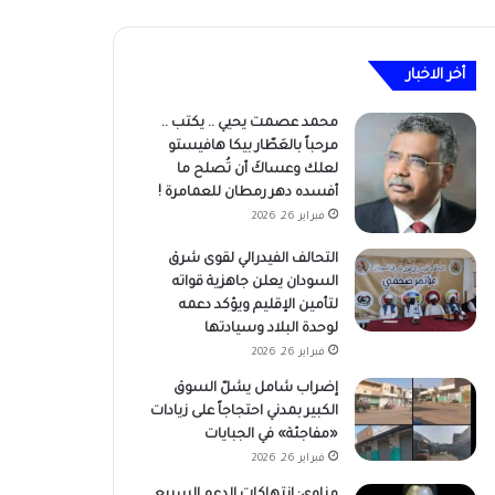
أخر الاخبار
محمد عصمت يحيي .. يكتب ..
مرحباً بالعَطّار بيكا هافيستو
لعلك وعساكَ أن تُصلح ما
أفسده دهر رمطان للعمامرة !
فبراير 26, 2026
التحالف الفيدرالي لقوى شرق
السودان يعلن جاهزية قواته
لتأمين الإقليم ويؤكد دعمه
لوحدة البلاد وسيادتها
فبراير 26, 2026
إضراب شامل يشلّ السوق
الكبير بمدني احتجاجاً على زيادات
«مفاجئة» في الجبايات
فبراير 26, 2026
مناوي: انتهاكات الدعم السريع