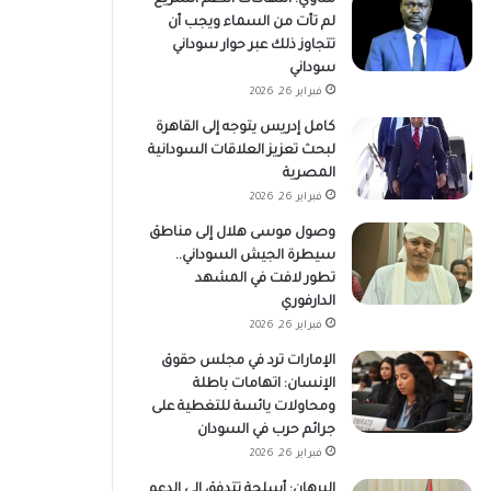
لم تأت من السماء ويجب أن
تتجاوز ذلك عبر حوار سوداني
سوداني
فبراير 26, 2026
كامل إدريس يتوجه إلى القاهرة
لبحث تعزيز العلاقات السودانية
المصرية
فبراير 26, 2026
وصول موسى هلال إلى مناطق
سيطرة الجيش السوداني..
تطور لافت في المشهد
الدارفوري
فبراير 26, 2026
الإمارات ترد في مجلس حقوق
الإنسان: اتهامات باطلة
ومحاولات يائسة للتغطية على
جرائم حرب في السودان
فبراير 26, 2026
البرهان: أسلحة تتدفق إلى الدعم