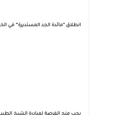
انطلاق “مائدة الجد المستديرة” في ال
يجب منح الفرصة لمبادرة الشيخ الطيب