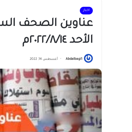
اخبار
عناوين الصحف السود
الأحد ٢٠٢٢/٨/١٤م
Abdalbagi1
أغسطس 14, 2022