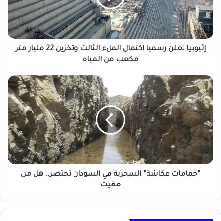
الثالث
وتخزين
22
مليار
متر
إثيوبيا تعلن رسميا اكتمال الملء الثالث وتخزين 22 مليار متر
مكعب
مكعب من المياه
من
المياه
“حمامات
عكاشة”
السحرية
في
السودان
تحتضر..
هل
من
مغيث
“حمامات عكاشة” السحرية في السودان تحتضر.. هل من
مغيث