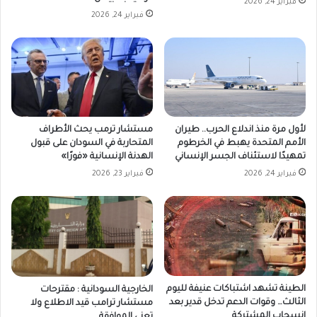
فبراير 24, 2026
فبراير 24, 2026
لأول مرة منذ اندلاع الحرب.. طيران
مستشار ترمب يحث الأطراف
الأمم المتحدة يهبط في الخرطوم
المتحاربة في السودان على قبول
تمهيدًا لاستئناف الجسر الإنساني
الهدنة الإنسانية «فورًا»
فبراير 24, 2026
فبراير 23, 2026
الطينة تشهد اشتباكات عنيفة لليوم
الخارجية السودانية : مقترحات
الثالث… وقوات الدعم تدخل قدير بعد
مستشار ترامب قيد الاطلاع ولا
انسحاب المشتركة
تعني الموافقة