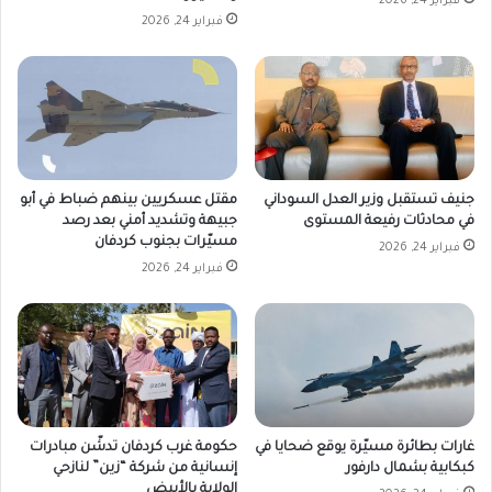
فبراير 24, 2026
فبراير 24, 2026
جنيف تستقبل وزير العدل السوداني
مقتل عسكريين بينهم ضباط في أبو
في محادثات رفيعة المستوى
جبيهة وتشديد أمني بعد رصد
مسيّرات بجنوب كردفان
فبراير 24, 2026
فبراير 24, 2026
غارات بطائرة مسيّرة يوقع ضحايا في
حكومة غرب كردفان تدشّن مبادرات
كبكابية بشمال دارفور
إنسانية من شركة “زين” لنازحي
الولاية بالأبيض