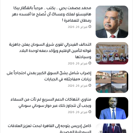
محمد عصمت يحيي .. يكتب .. مرحباً بالعَطّار بيكا
هافيستو لعلك وعساكَ أن تُصلح ما أفسده دهر
رمطان للعمامرة !
فبراير 26, 2026
التحالف الفيدرالي لقوى شرق السودان يعلن جاهزية
قواته لتأمين الإقليم ويؤكد دعمه لوحدة البلاد
وسيادتها
فبراير 26, 2026
إضراب شامل يشلّ السوق الكبير بمدني احتجاجاً على
زيادات «مفاجئة» في الجبايات
فبراير 26, 2026
مناوي: انتهاكات الدعم السريع لم تأت من السماء
ويجب أن تتجاوز ذلك عبر حوار سوداني سوداني
فبراير 26, 2026
كامل إدريس يتوجه إلى القاهرة لبحث تعزيز العلاقات
السودانية المصرية