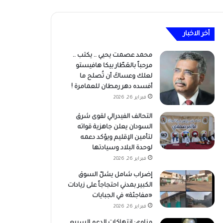
أخر الاخبار
محمد عصمت يحيي .. يكتب ..
مرحباً بالعَطّار بيكا هافيستو
لعلك وعساكَ أن تُصلح ما
أفسده دهر رمطان للعمامرة !
فبراير 26, 2026
التحالف الفيدرالي لقوى شرق
السودان يعلن جاهزية قواته
لتأمين الإقليم ويؤكد دعمه
لوحدة البلاد وسيادتها
فبراير 26, 2026
إضراب شامل يشلّ السوق
الكبير بمدني احتجاجاً على زيادات
«مفاجئة» في الجبايات
فبراير 26, 2026
مناوي: انتهاكات الدعم السريع