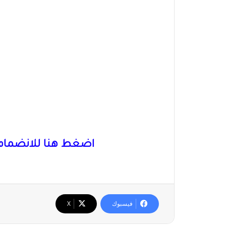
اضغط هنا للانضمام 
فيسبوك
‫X