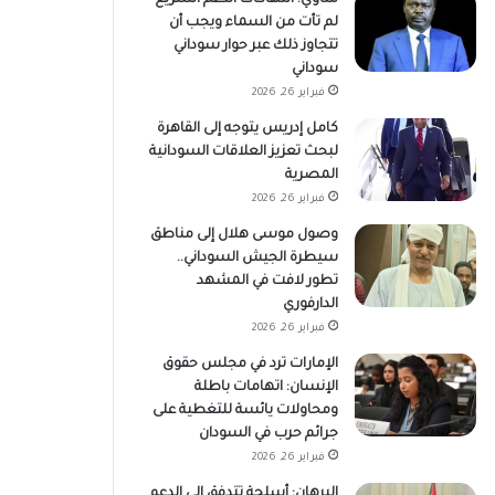
لم تأت من السماء ويجب أن
تتجاوز ذلك عبر حوار سوداني
سوداني
فبراير 26, 2026
كامل إدريس يتوجه إلى القاهرة
لبحث تعزيز العلاقات السودانية
المصرية
فبراير 26, 2026
وصول موسى هلال إلى مناطق
سيطرة الجيش السوداني..
تطور لافت في المشهد
الدارفوري
فبراير 26, 2026
الإمارات ترد في مجلس حقوق
الإنسان: اتهامات باطلة
ومحاولات يائسة للتغطية على
جرائم حرب في السودان
فبراير 26, 2026
البرهان: أسلحة تتدفق إلى الدعم