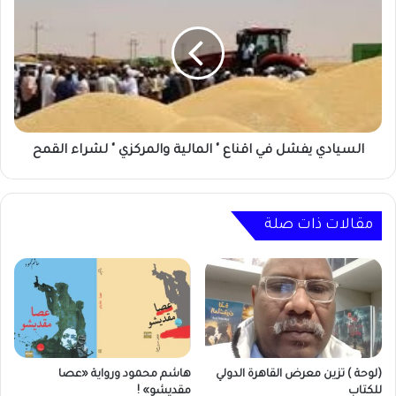
يفشل
٩
في
طويلة
اقناع
"
"
امام
المالية
لواء
والمركزي
شرطة
"
والمواطنين
لشراء
القمح
السيادي يفشل في اقناع " المالية والمركزي " لشراء القمح
مقالات ذات صلة
(لوحة ) تزين معرض القاهرة الدولي
هاشم محمود ورواية «عصا
للكتاب
مقديشو» !