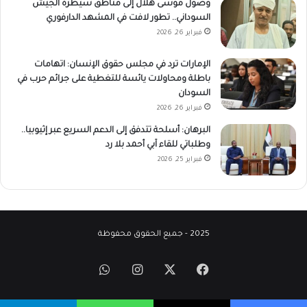
وصول موسى هلال إلى مناطق سيطرة الجيش
السوداني.. تطور لافت في المشهد الدارفوري
فبراير 26, 2026
الإمارات ترد في مجلس حقوق الإنسان: اتهامات
باطلة ومحاولات يائسة للتغطية على جرائم حرب في
السودان
فبراير 26, 2026
البرهان: أسلحة تتدفق إلى الدعم السريع عبر إثيوبيا..
وطلباتي للقاء آبي أحمد بلا رد
فبراير 25, 2026
2025 - جميع الحقوق محفوظة
‫X
فيسبوك
انستقرام
واتساب