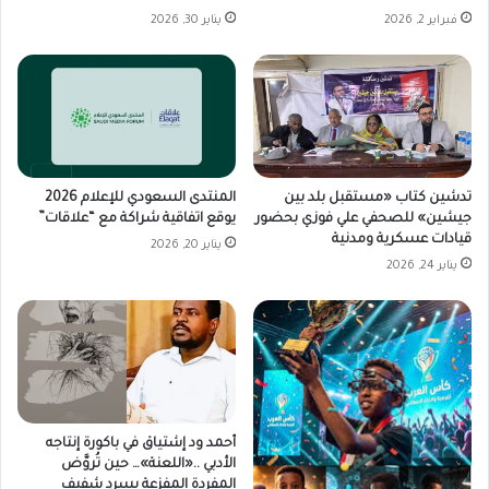
فبراير 2, 2026
يناير 30, 2026
تدشين كتاب «مستقبل بلد بين
المنتدى السعودي للإعلام 2026
جيشين» للصحفي علي فوزي بحضور
يوقع اتفاقية شراكة مع “علاقات”
قيادات عسكرية ومدنية
يناير 20, 2026
يناير 24, 2026
أحمد ود إشتياق في باكورة إنتاجه
الأدبي ..«اللعنة»… حين تُروَّض
المفردة المفزعة بسردٍ شفيف