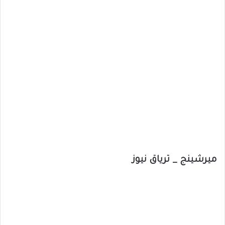
ميرشينج _ ترياق نيوز