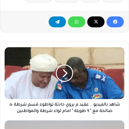
شاهد
بالفيديو
..
عقيد
م
يروي
حادثة
تواطوء
قسم
شرطة
شاهد بالفيديو .. عقيد م يروي حادثة تواطوء قسم شرطة ٥٠
٥٠
صالحة مع " ٩ طويلة " امام لواء شرطة والمواطنين
صالحة
مع
السيادي
"