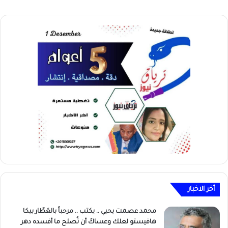
أخر الاخبار
محمد عصمت يحيي .. يكتب .. مرحباً بالعَطّار بيكا
هافيستو لعلك وعساكَ أن تُصلح ما أفسده دهر