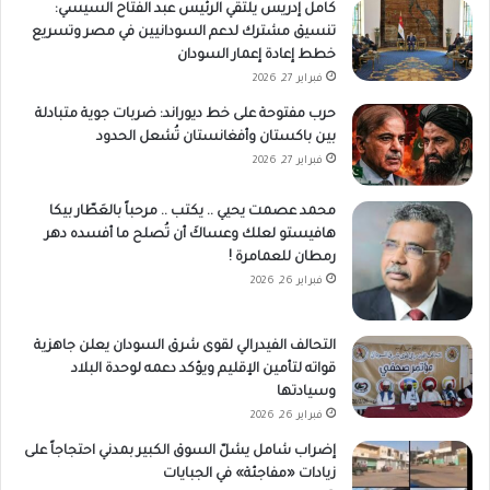
كامل إدريس يلتقي الرئيس عبد الفتاح السيسي:
تنسيق مشترك لدعم السودانيين في مصر وتسريع
خطط إعادة إعمار السودان
فبراير 27, 2026
حرب مفتوحة على خط ديوراند: ضربات جوية متبادلة
بين باكستان وأفغانستان تُشعل الحدود
فبراير 27, 2026
محمد عصمت يحيي .. يكتب .. مرحباً بالعَطّار بيكا
هافيستو لعلك وعساكَ أن تُصلح ما أفسده دهر
رمطان للعمامرة !
فبراير 26, 2026
التحالف الفيدرالي لقوى شرق السودان يعلن جاهزية
قواته لتأمين الإقليم ويؤكد دعمه لوحدة البلاد
وسيادتها
فبراير 26, 2026
إضراب شامل يشلّ السوق الكبير بمدني احتجاجاً على
زيادات «مفاجئة» في الجبايات