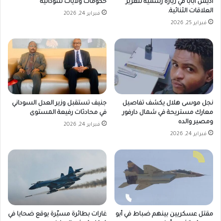
أديس أبابا في زيارة رسمية لتعزيز
حكومات ولايات سودانية
العلاقات الثنائية.
فبراير 24, 2026
فبراير 25, 2026
نجل موسى هلال يكشف تفاصيل
جنيف تستقبل وزير العدل السوداني
معارك مستريحة في شمال دارفور
في محادثات رفيعة المستوى
ومصير والده
فبراير 24, 2026
فبراير 24, 2026
مقتل عسكريين بينهم ضباط في أبو
غارات بطائرة مسيّرة يوقع ضحايا في