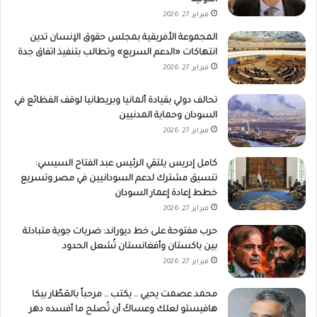
الدولية
فبراير 27, 2026
المجموعة الأفريقية بمجلس حقوق الإنسان تدين
انتهاكات «الدعم السريع» وتطالب بتنفيذ اتفاق جدة
فبراير 27, 2026
تحالف دولي بقيادة ألمانيا وبريطانيا لوقف الفظائع في
السودان وحماية المدنيين
فبراير 27, 2026
كامل إدريس يلتقي الرئيس عبد الفتاح السيسي:
تنسيق مشترك لدعم السودانيين في مصر وتسريع
خطط إعادة إعمار السودان
فبراير 27, 2026
حرب مفتوحة على خط ديوراند: ضربات جوية متبادلة
بين باكستان وأفغانستان تُشعل الحدود
فبراير 27, 2026
محمد عصمت يحيي .. يكتب .. مرحباً بالعَطّار بيكا
هافيستو لعلك وعساكَ أن تُصلح ما أفسده دهر