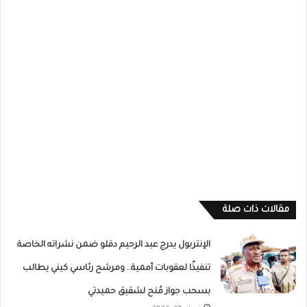
مقالات ذات صلة
الإنتربول يدرج عبد الرحيم دقلو ضمن نشراته الخاصة
تنفيذًا لعقوبات أممية.. ومرشح رئاسي كيني يطالب
بسحب جواز مُنح لشقيق حميدتي