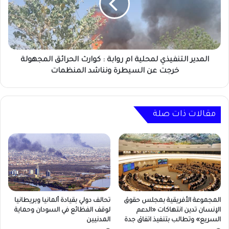
روابة
:
كوارث
الحرائق
المجهولة
خرجت
المدير التنفيذي لمحلية ام روابة : كوارث الحرائق المجهولة
عن
خرجت عن السيطرة ونناشد المنظمات
السيطرة
ونناشد
المنظمات
مقالات ذات صلة
المجموعة الأفريقية بمجلس حقوق
تحالف دولي بقيادة ألمانيا وبريطانيا
الإنسان تدين انتهاكات «الدعم
لوقف الفظائع في السودان وحماية
السريع» وتطالب بتنفيذ اتفاق جدة
المدنيين