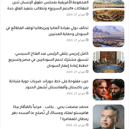
المجموعة الأفريقية بمجلس حقوق الإنسان تدين
انتهاكات «الدعم السريع» وتطالب بتنفيذ اتفاق جدة
فبراير 27, 2026
تحالف دولي بقيادة ألمانيا وبريطانيا لوقف الفظائع في
السودان وحماية المدنيين
فبراير 27, 2026
كامل إدريس يلتقي الرئيس عبد الفتاح السيسي:
تنسيق مشترك لدعم السودانيين في مصر وتسريع
خطط إعادة إعمار السودان
فبراير 27, 2026
حرب مفتوحة على خط ديوراند: ضربات جوية متبادلة
بين باكستان وأفغانستان تُشعل الحدود
فبراير 27, 2026
محمد عصمت يحيي .. يكتب .. مرحباً بالعَطّار بيكا
هافيستو لعلك وعساكَ أن تُصلح ما أفسده دهر
رمطان للعمامرة !
فبراير 26, 2026