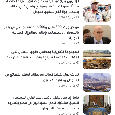
الإنتربول يدرج عبد الرحيم دقلو ضمن نشراته الخاصة
تنفيذًا لعقوبات أممية.. ومرشح رئاسي كيني يطالب
بسحب جواز مُنح لشقيق حميدتي
فبراير 27, 2026
فولكر تورك: 600 قتيل و500 حالة عنف جنسي في يناير
بالسودان.. وسنطالب بإحالة الجرائم إلى الجنائية
الدولية
فبراير 27, 2026
المجموعة الأفريقية بمجلس حقوق الإنسان تدين
انتهاكات «الدعم السريع» وتطالب بتنفيذ اتفاق جدة
فبراير 27, 2026
تحالف دولي بقيادة ألمانيا وبريطانيا لوقف الفظائع في
السودان وحماية المدنيين
فبراير 27, 2026
كامل إدريس يلتقي الرئيس عبد الفتاح السيسي:
تنسيق مشترك لدعم السودانيين في مصر وتسريع
خطط إعادة إعمار السودان
فبراير 27, 2026