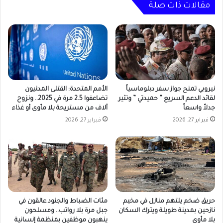
مقالات ذات صلة
نيروبي تمنح جواز سفر دبلوماسياً
الأمم المتحدة: القتلى المدنيون
لقائد الدعم السريع ” حميدتي ” وتثير
تضاعفوا 2.5 مرة في 2025.. ونزوح
جدلاً واسعاً
آلاف من مستريحة بلا مأوى أو غذاء
فبراير 27, 2026
فبراير 27, 2026
حريق ضخم يلتهم منازل في مخيم
مئات الضباط والجنود عالقون في
نازحين بمدينة طويلة ويترك السكان
جبل مرة بلا رواتب.. ومسلحون
بلا مأوى
ينهبون موظفين بمنظمة إنسانية