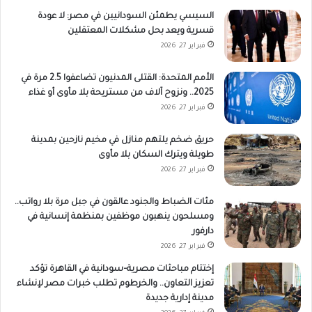
السيسي يطمئن السودانيين في مصر: لا عودة
قسرية ويعد بحل مشكلات المعتقلين
فبراير 27, 2026
الأمم المتحدة: القتلى المدنيون تضاعفوا 2.5 مرة في
2025.. ونزوح آلاف من مستريحة بلا مأوى أو غذاء
فبراير 27, 2026
حريق ضخم يلتهم منازل في مخيم نازحين بمدينة
طويلة ويترك السكان بلا مأوى
فبراير 27, 2026
مئات الضباط والجنود عالقون في جبل مرة بلا رواتب..
ومسلحون ينهبون موظفين بمنظمة إنسانية في
دارفور
فبراير 27, 2026
إختتام مباحثات مصرية–سودانية في القاهرة تؤكد
تعزيز التعاون.. والخرطوم تطلب خبرات مصر لإنشاء
مدينة إدارية جديدة