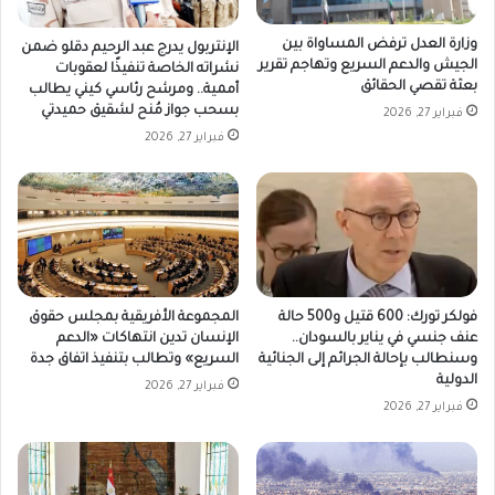
وزارة العدل ترفض المساواة بين
الإنتربول يدرج عبد الرحيم دقلو ضمن
الجيش والدعم السريع وتهاجم تقرير
نشراته الخاصة تنفيذًا لعقوبات
بعثة تقصي الحقائق
أممية.. ومرشح رئاسي كيني يطالب
بسحب جواز مُنح لشقيق حميدتي
فبراير 27, 2026
فبراير 27, 2026
فولكر تورك: 600 قتيل و500 حالة
المجموعة الأفريقية بمجلس حقوق
عنف جنسي في يناير بالسودان..
الإنسان تدين انتهاكات «الدعم
وسنطالب بإحالة الجرائم إلى الجنائية
السريع» وتطالب بتنفيذ اتفاق جدة
الدولية
فبراير 27, 2026
فبراير 27, 2026