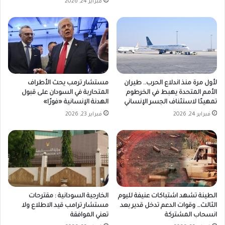
فبراير 24, 2026
لأول مرة منذ اندلاع الحرب.. طيران
مستشار ترمب يحث الأطراف
الأمم المتحدة يهبط في الخرطوم
المتحاربة في السودان على قبول
تمهيدًا لاستئناف الجسر الإنساني
الهدنة الإنسانية «فورًا»
فبراير 24, 2026
فبراير 23, 2026
الطينة تشهد اشتباكات عنيفة لليوم
الخارجية السودانية : مقترحات
الثالث… وقوات الدعم تدخل قدير بعد
مستشار ترامب قيد الاطلاع ولا
انسحاب المشتركة
تعني الموافقة