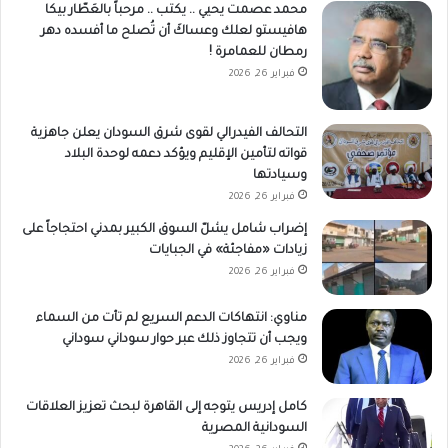
محمد عصمت يحيي .. يكتب .. مرحباً بالعَطّار بيكا
هافيستو لعلك وعساكَ أن تُصلح ما أفسده دهر
رمطان للعمامرة !
فبراير 26, 2026
التحالف الفيدرالي لقوى شرق السودان يعلن جاهزية
قواته لتأمين الإقليم ويؤكد دعمه لوحدة البلاد
وسيادتها
فبراير 26, 2026
إضراب شامل يشلّ السوق الكبير بمدني احتجاجاً على
زيادات «مفاجئة» في الجبايات
فبراير 26, 2026
مناوي: انتهاكات الدعم السريع لم تأت من السماء
ويجب أن تتجاوز ذلك عبر حوار سوداني سوداني
فبراير 26, 2026
كامل إدريس يتوجه إلى القاهرة لبحث تعزيز العلاقات
السودانية المصرية