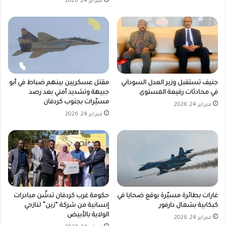
فبراير 24, 2026
جنيف تستقبل وزير العدل السوداني
مقتل عسكريين بينهم ضباط في أبو
في محادثات رفيعة المستوى
جبيهة وتشديد أمني بعد رصد
مسيّرات بجنوب كردفان
فبراير 24, 2026
فبراير 24, 2026
غارات بطائرة مسيّرة يوقع ضحايا في
حكومة غرب كردفان تدشّن مبادرات
كبكابية بشمال دارفور
إنسانية من شركة “زين” لنازحي
الولاية بالأبيض
فبراير 24, 2026