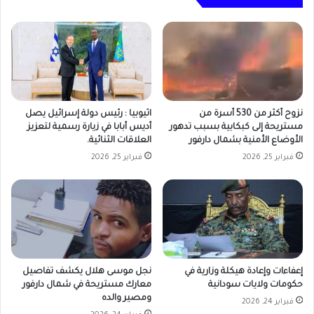
نزوح أكثر من 530 أسرة من
اثيوبيا : رئيس دولة إسرائيل يصل
مستريحة إلى كبكابية بسبب تدهور
أديس أبابا في زيارة رسمية لتعزيز
الأوضاع الأمنية بشمال دارفور
العلاقات الثنائية.
فبراير 25, 2026
فبراير 25, 2026
إعفاءات وإعادة هيكلة وزارية في
نجل موسى هلال يكشف تفاصيل
حكومات ولايات سودانية
معارك مستريحة في شمال دارفور
ومصير والده
فبراير 24, 2026