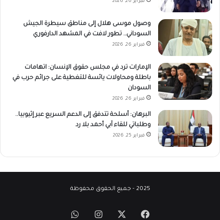
فبراير 26, 2026
وصول موسى هلال إلى مناطق سيطرة الجيش
السوداني.. تطور لافت في المشهد الدارفوري
فبراير 26, 2026
الإمارات ترد في مجلس حقوق الإنسان: اتهامات
باطلة ومحاولات يائسة للتغطية على جرائم حرب في
السودان
فبراير 26, 2026
البرهان: أسلحة تتدفق إلى الدعم السريع عبر إثيوبيا..
وطلباتي للقاء آبي أحمد بلا رد
فبراير 25, 2026
2025 - جميع الحقوق محفوظة
‫X
فيسبوك
انستقرام
واتساب