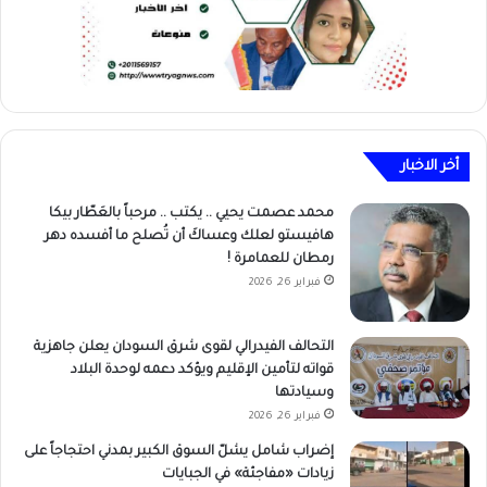
أخر الاخبار
محمد عصمت يحيي .. يكتب .. مرحباً بالعَطّار بيكا
هافيستو لعلك وعساكَ أن تُصلح ما أفسده دهر
رمطان للعمامرة !
فبراير 26, 2026
التحالف الفيدرالي لقوى شرق السودان يعلن جاهزية
قواته لتأمين الإقليم ويؤكد دعمه لوحدة البلاد
وسيادتها
فبراير 26, 2026
إضراب شامل يشلّ السوق الكبير بمدني احتجاجاً على
زيادات «مفاجئة» في الجبايات