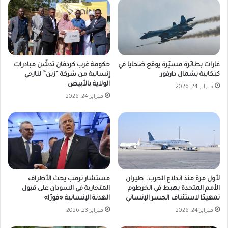
غارات بطائرة مسيّرة يوقع ضحايا في
حكومة غرب كردفان تدشّن مبادرات
كبكابية بشمال دارفور
إنسانية من شركة “زين” لنازحي
الولاية بالأبيض
فبراير 24, 2026
فبراير 24, 2026
لأول مرة منذ اندلاع الحرب.. طيران
مستشار ترمب يحث الأطراف
الأمم المتحدة يهبط في الخرطوم
المتحاربة في السودان على قبول
تمهيدًا لاستئناف الجسر الإنساني
الهدنة الإنسانية «فورًا»
فبراير 24, 2026
فبراير 23, 2026