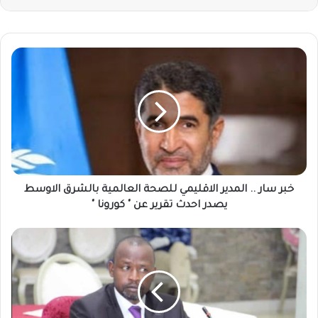
خبر
سار
..
المدير
الاقليمي
للصحة
العالمية
بالشرق
الاوسط
يصدر
خبر سار .. المدير الاقليمي للصحة العالمية بالشرق الاوسط
احدث
يصدر احدث تقرير عن " كورونا "
تقرير
عن
نداء
"
السودان
كورونا
:
"
لن
نخرج
من