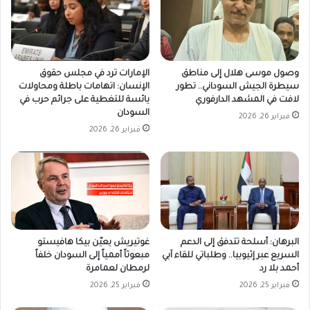
وصول موسى هلال إلى مناطق
الإمارات ترد في مجلس حقوق
سيطرة الجيش السوداني.. تطور
الإنسان: اتهامات باطلة ومحاولات
لافت في المشهد الدارفوري
يائسة للتغطية على جرائم حرب في
السودان
فبراير 26, 2026
فبراير 26, 2026
غوتيريش يعيّن بيكا هافيستو
البرهان: أسلحة تتدفق إلى الدعم
مبعوثاً أممياً إلى السودان خلفاً
السريع عبر إثيوبيا.. وطلباتي للقاء آبي
لرمطان لعمامرة
أحمد بلا رد
فبراير 25, 2026
فبراير 25, 2026