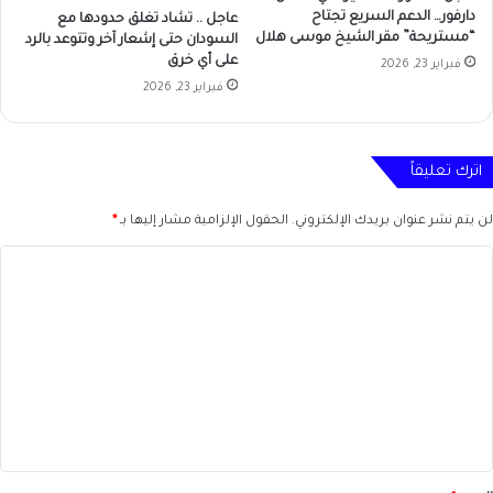
دارفور… الدعم السريع تجتاح
عاجل .. تشاد تغلق حدودها مع
“مستريحة” مقر الشيخ موسى هلال
السودان حتى إشعار آخر وتتوعد بالرد
على أي خرق
فبراير 23, 2026
فبراير 23, 2026
اترك تعليقاً
لن يتم نشر عنوان بريدك الإلكتروني.
الحقول الإلزامية مشار إليها بـ
*
ا
ل
ت
ع
ل
ي
ق
*