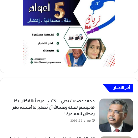
أخر الاخبار
محمد عصمت يحيي .. يكتب .. مرحباً بالعَطّار بيكا
هافيستو لعلك وعساكَ أن تُصلح ما أفسده دهر
رمطان للعمامرة !
فبراير 26, 2026