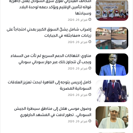
التحالف الفيدرالي لقوى شرق السودان يعلن جاهزية
قواته لتأمين الإقليم ويؤكد دعمه لوحدة البلاد
وسيادتها
فبراير 26, 2026
إضراب شامل يشلّ السوق الكبير بمدني احتجاجاً على
زيادات «مفاجئة» في الجبايات
فبراير 26, 2026
مناوي: انتهاكات الدعم السريع لم تأت من السماء
ويجب أن تتجاوز ذلك عبر حوار سوداني سوداني
فبراير 26, 2026
كامل إدريس يتوجه إلى القاهرة لبحث تعزيز العلاقات
السودانية المصرية
فبراير 26, 2026
وصول موسى هلال إلى مناطق سيطرة الجيش
السوداني.. تطور لافت في المشهد الدارفوري
فبراير 26, 2026