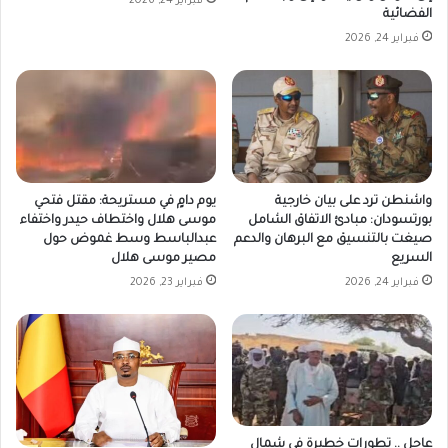
فبراير 24, 2026
الفضائية
فبراير 24, 2026
واشنطن ترد على بيان خارجية
يوم دامٍ في مستريحة: مقتل فتحي
بورتسودان: مبادئ الاتفاق الشامل
موسى هلال واختطاف حيدر واختفاء
صيغت بالتنسيق مع البرهان والدعم
عبدالباسط وسط غموض حول
السريع
مصير موسى هلال
فبراير 24, 2026
فبراير 23, 2026
عاجل .. تطورات خطيرة في شمال