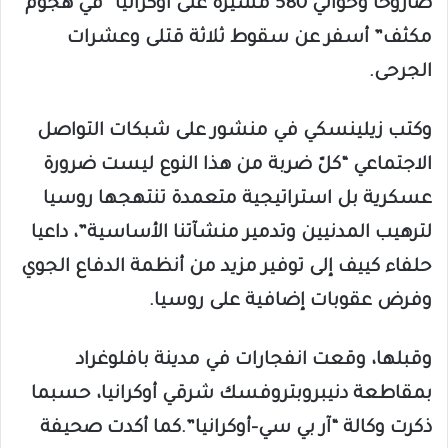
صاروخا وحوالي 580 مسيّرة على أوكرانيا “في هجوم
مكثف” أسفر عن سقوط ثلاثة قتلى وعشرات
الجرحى.
وكتب زيلينسكي في منشور على شبكات التواصل
الاجتماعي “كلّ ضربة من هذا النوع ليست ضرورة
عسكرية بل استراتيجية متعمدة تنتهجها روسيا
لترهيب المدنيين وتدمير منشآتنا الأساسية”، داعيا
حلفاء كييف إلى توفير مزيد من أنظمة الدفاع الجوي
وفرض عقوبات إضافية على روسيا.
وقبلها، وقعت انفجارات في مدينة بافلوغراد
بمقاطعة دنيبروبتروفسك شرقي أوكرانيا، حسبما
ذكرت وكالة “آر بي سي-أوكرانيا”.كما أكدت صحيفة