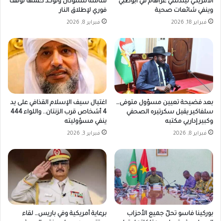
الأمريكي ليندسي غراهام في أبوظبي
شاملة للسودان وتؤكد دعمها لوقف
وينفي شائعات صحية
فوري لإطلاق النار
فبراير 18, 2026
فبراير 8, 2026
بعد فضيحة تعيين مسؤول متوفى…
اغتيال سيف الإسلام القذافي على يد
سلفاكير يقيل سكرتيره الصحفي
4 أشخاص قرب الزنتان.. واللواء 444
وكبير إداريي مكتبه
ينفي مسؤوليته
فبراير 8, 2026
فبراير 3, 2026
بوركينا فاسو تحلّ جميع الأحزاب
برعاية أمريكية وفي باريس… لقاء