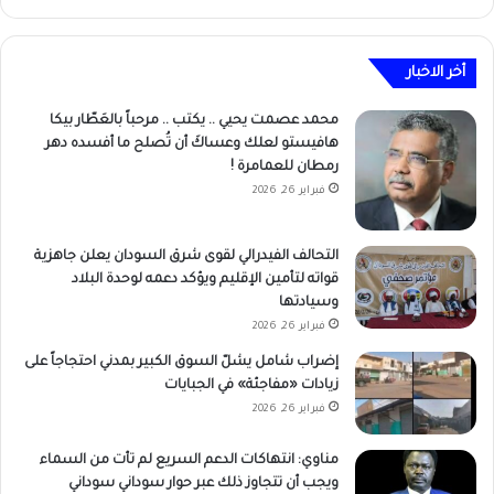
أخر الاخبار
محمد عصمت يحيي .. يكتب .. مرحباً بالعَطّار بيكا
هافيستو لعلك وعساكَ أن تُصلح ما أفسده دهر
رمطان للعمامرة !
فبراير 26, 2026
التحالف الفيدرالي لقوى شرق السودان يعلن جاهزية
قواته لتأمين الإقليم ويؤكد دعمه لوحدة البلاد
وسيادتها
فبراير 26, 2026
إضراب شامل يشلّ السوق الكبير بمدني احتجاجاً على
زيادات «مفاجئة» في الجبايات
فبراير 26, 2026
مناوي: انتهاكات الدعم السريع لم تأت من السماء
ويجب أن تتجاوز ذلك عبر حوار سوداني سوداني