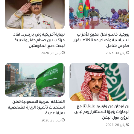
بوركينا فاسو تحلّ جميع الأحزاب
برعاية أمريكية وفي باريس… لقاء
السياسية وتصادر ممتلكاتها بقرار
مرتقب بين صدام حفتر والدبيبة
حكومي شامل
لبحث دمج الحكومتين
يناير 30, 2026
يناير 28, 2026
المملكة العربية السعودية تعلن
بن فرحان من وارسو: علاقاتنا مع
استحداث تأشيرة الزيارة الشخصية
الإمارات ركيزة للاستقرار رغم تباين
بمزايا عديدة
الرؤى حول اليمن
يناير 25, 2026
يناير 26, 2026