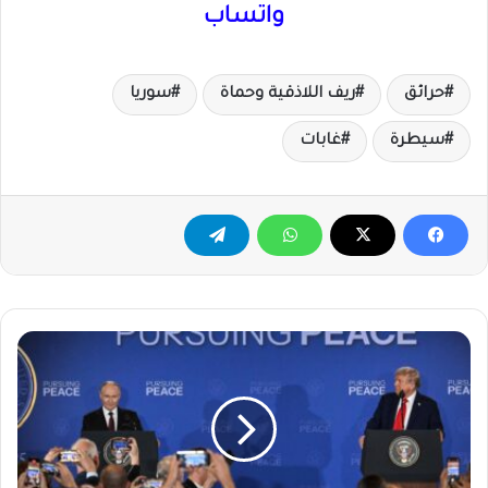
واتساب
حرائق
ريف اللاذقية وحماة
سوريا
سيطرة
غابات
ترمب:
عقدنا
محادثات
«مثمرة
وبناءة»
لكننا
لم