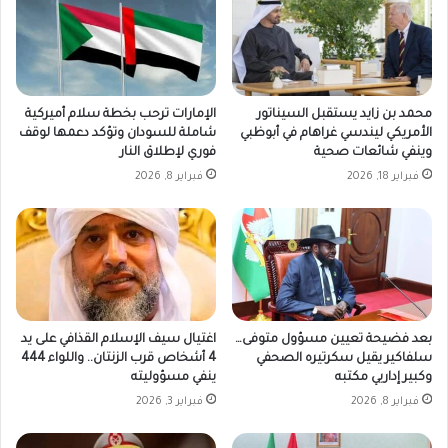
محمد بن زايد يستقبل السيناتور
الإمارات ترحب بخطة سلام أميركية
الأمريكي ليندسي غراهام في أبوظبي
شاملة للسودان وتؤكد دعمها لوقف
وينفي شائعات صحية
فوري لإطلاق النار
فبراير 18, 2026
فبراير 8, 2026
بعد فضيحة تعيين مسؤول متوفى…
اغتيال سيف الإسلام القذافي على يد
سلفاكير يقيل سكرتيره الصحفي
4 أشخاص قرب الزنتان.. واللواء 444
وكبير إداريي مكتبه
ينفي مسؤوليته
فبراير 8, 2026
فبراير 3, 2026