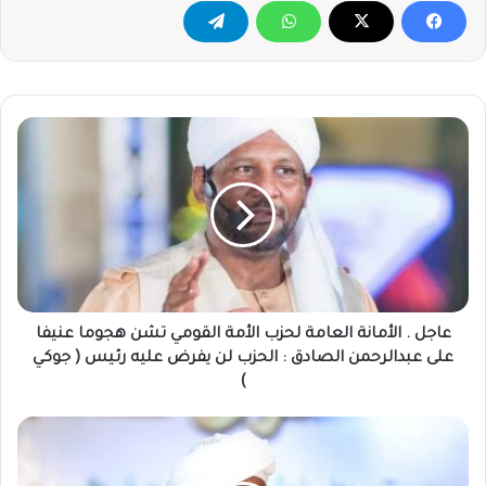
عاجل
.
الأمانة
العامة
لحزب
الأمة
القومي
تشن
هجوما
عنيفا
عاجل . الأمانة العامة لحزب الأمة القومي تشن هجوما عنيفا
على
على عبدالرحمن الصادق : الحزب لن يفرض عليه رئيس ( جوكي
عبدالرحمن
)
الصادق
:
الكشف
الحزب
عن
لن
مفاوضات