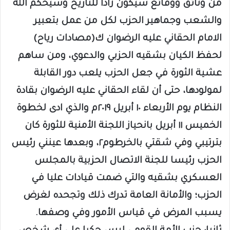
من وثائق ووقائع سيكون زادا للتاريخ وسيحكم الله
والشعب وجماهير الحزب لكل من عمل بتعبير
الامام الحقاني عليه الرضوان ك(مصادات رياح)
لحفظ الكيان بشقيه الحزبي والدعوي، ومن ساهم
عشية الثورة في جعل الحزب يلعب دور القابلة
لمولودها، حتى أن لقاء الحقاني عليه الرضوان بقادة
النظام يوم الأربعاء ١٠ أبريل ٢٠١٩م والذي ادى لخطوة
الخميس ١١ أبريل بانحياز اللجنة الأمنية للثورة كان
بترتيبي وفي شقتي بالخرطوم٢، وبعدها عينني رئيس
الحزب رئيسا للجنة الاتصال الحزبية بالمجلس
العسكري بشقيه والتي ضمت قيادات عليا في
الحزب؛ والأمانة العامة تدرك ذلك وتجحده لغرض
يسبب المرض في قياس الأمور وفي وصفها.