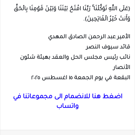
(عَلَى اللَّهِ تَوَكَّلْنَا ۚ رَبَّنَا افْتَحْ بَيْنَنَا وَبَيْنَ قَوْمِنَا بِالْحَقِّ
وَأَنتَ خَيْرُ الْفَاتِحِينَ).
الأمير عبد الرحمن الصادق المهدي
قائد سيوف النصر
نائب رئيس مجلس الحل والعقد بهيئة شئون
الأنصار
البقعة في يوم الجمعة ١٥ اغسطس ٢٠٢٥
اضغط هنا للانضمام الى مجموعاتنا في
واتساب