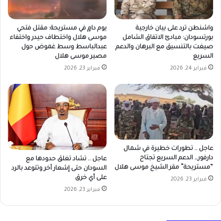
واشنطن ترد على بيان خارجية
يوم دامٍ في مستريحة: مقتل فتحي
بورتسودان: مبادئ الاتفاق الشامل
موسى هلال واختطاف حيدر واختفاء
صيغت بالتنسيق مع البرهان والدعم
عبدالباسط وسط غموض حول
السريع
مصير موسى هلال
فبراير 24, 2026
فبراير 23, 2026
عاجل .. تطورات خطيرة في شمال
دارفور… الدعم السريع تجتاح
عاجل .. تشاد تغلق حدودها مع
“مستريحة” مقر الشيخ موسى هلال
السودان حتى إشعار آخر وتتوعد بالرد
على أي خرق
فبراير 23, 2026
فبراير 23, 2026