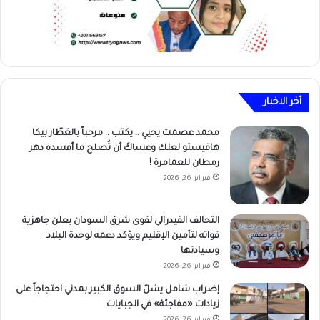
أخر الاخبار
محمد عصمت يحيي .. يكتب .. مرحباً بالعَطّار بيكا
هافيستو لعلك وعساكَ أن تُصلح ما أفسده دهر
رمطان للعمامرة !
فبراير 26, 2026
التحالف الفيدرالي لقوى شرق السودان يعلن جاهزية
قواته لتأمين الإقليم ويؤكد دعمه لوحدة البلاد
وسيادتها
فبراير 26, 2026
إضراب شامل يشلّ السوق الكبير بمدني احتجاجاً على
زيادات «مفاجئة» في الجبايات