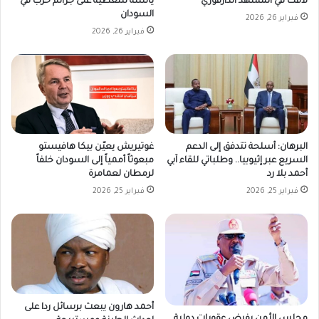
لافت في المشهد الدارفوري
يائسة للتغطية على جرائم حرب في
السودان
فبراير 26, 2026
فبراير 26, 2026
غوتيريش يعيّن بيكا هافيستو
البرهان: أسلحة تتدفق إلى الدعم
مبعوثاً أممياً إلى السودان خلفاً
السريع عبر إثيوبيا.. وطلباتي للقاء آبي
لرمطان لعمامرة
أحمد بلا رد
فبراير 25, 2026
فبراير 25, 2026
أحمد هارون يبعث برسائل ردا على
مجلس الأمن يفرض عقوبات دولية