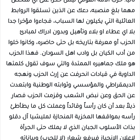
ثانيا: حزب الأمة القومي ليس حكرا على أي شخص
مهما بلغ منصبه، دعك عن الذين تسلقوا الروابط
العائلية التي يكيلون لها السباب، فجاءوا مؤخرا جدا
بلا اي عطاء او بلاء وتأهيل وبدون ادراك لمبادئ
الحزب أو معرفة بتاريخه بل حتى حاضره، وكانوا خلوا
من أدب الكيان بل وادب اهل السودان. فهذا الحزب
هو ملك جماهيره الممتدة والتي سوف تقول كلمتها
الداوية في قيادات انحرفت عن إرث الحزب ونهجه
الديمقراطي والمؤسسي وثوابته الوطنية وابتعدت
عن الحق وعن نبض الشعب وقزمت الحزب فصار
ذيلاً بعد أن كان رأساً وقائداً وعملت كل ما يطأطئ
رأسه بمواقفها المخزية المنحازة لمليشيا آل دقلو
بذات الأسلوب الجبان الذي لا يملك حتى الجرأة
لإعلان الانحياز فيرفع شعار (لا للحرب) وبياناته