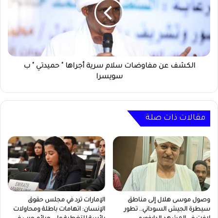
يفرض
سلام
عليه
سرية
رئيس
أجراها
(
"
جوكي
حميدتي
)
"
ب
الكشف عن مفاوضات سلام سرية أجراها " حميدتي " ب
سويسرا
سويسرا
مقالات ذات صلة
وصول موسى هلال إلى مناطق
الإمارات ترد في مجلس حقوق
سيطرة الجيش السوداني.. تطور
الإنسان: اتهامات باطلة ومحاولات