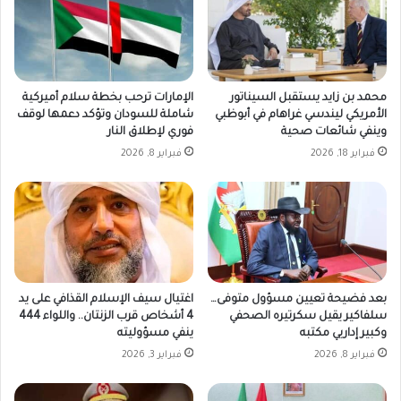
محمد بن زايد يستقبل السيناتور
الإمارات ترحب بخطة سلام أميركية
الأمريكي ليندسي غراهام في أبوظبي
شاملة للسودان وتؤكد دعمها لوقف
وينفي شائعات صحية
فوري لإطلاق النار
فبراير 18, 2026
فبراير 8, 2026
بعد فضيحة تعيين مسؤول متوفى…
اغتيال سيف الإسلام القذافي على يد
سلفاكير يقيل سكرتيره الصحفي
4 أشخاص قرب الزنتان.. واللواء 444
وكبير إداريي مكتبه
ينفي مسؤوليته
فبراير 8, 2026
فبراير 3, 2026