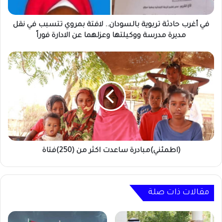
تتسبب
في
نقل
في أغرب حادثة تربوية بالسودان.. لافتة بمروي تتسبب في نقل
مديرة
مديرة مدرسة ووكيلتها وعزلهما عن الادارة فوراً
مدرسة
ووكيلتها
(اطمئني)مبادرة
وعزلهما
ساعدت
عن
اكثر
الادارة
من
فوراً
(250)فتاة
(اطمئني)مبادرة ساعدت اكثر من (250)فتاة
مقالات ذات صلة