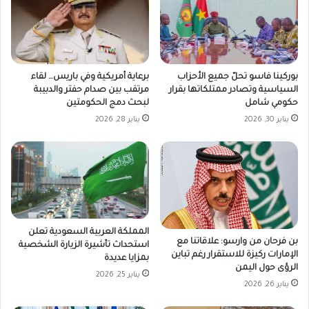
بوركينا فاسو تحلّ جميع الأحزاب
برعاية أمريكية وفي باريس… لقاء
السياسية وتصادر ممتلكاتها بقرار
مرتقب بين صدام حفتر والدبيبة
حكومي شامل
لبحث دمج الحكومتين
يناير 30, 2026
يناير 28, 2026
المملكة العربية السعودية تعلن
بن فرحان من وارسو: علاقاتنا مع
استحداث تأشيرة الزيارة الشخصية
الإمارات ركيزة للاستقرار رغم تباين
بمزايا عديدة
الرؤى حول اليمن
يناير 25, 2026
يناير 26, 2026