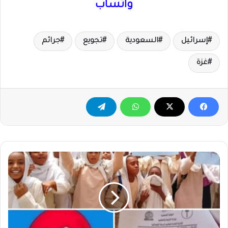
واتساب
إسرائيل
السعودية
تجويع
جرائم
غزة
في
أغرب
حادثة
تربوية
بالسودان..
لافتة
بمروي