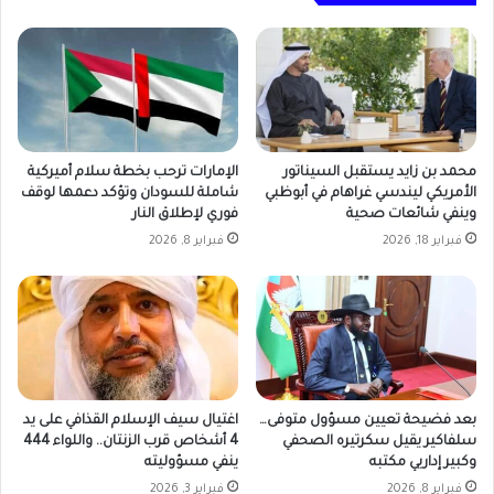
محمد بن زايد يستقبل السيناتور
الإمارات ترحب بخطة سلام أميركية
الأمريكي ليندسي غراهام في أبوظبي
شاملة للسودان وتؤكد دعمها لوقف
وينفي شائعات صحية
فوري لإطلاق النار
فبراير 18, 2026
فبراير 8, 2026
بعد فضيحة تعيين مسؤول متوفى…
اغتيال سيف الإسلام القذافي على يد
سلفاكير يقيل سكرتيره الصحفي
4 أشخاص قرب الزنتان.. واللواء 444
وكبير إداريي مكتبه
ينفي مسؤوليته
فبراير 8, 2026
فبراير 3, 2026