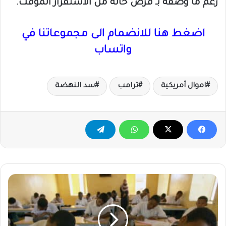
رغم ما وصفه بـ فرض حالة من الاستقرار المؤقت.
اضغط هنا للانضمام الى مجموعاتنا في
واتساب
اموال أمريكية
ترامب
سد النهضة
اكثر
من
200
الف
طالب