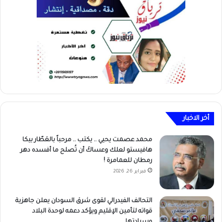
أخر الاخبار
محمد عصمت يحيي .. يكتب .. مرحباً بالعَطّار بيكا
هافيستو لعلك وعساكَ أن تُصلح ما أفسده دهر
رمطان للعمامرة !
فبراير 26, 2026
التحالف الفيدرالي لقوى شرق السودان يعلن جاهزية
قواته لتأمين الإقليم ويؤكد دعمه لوحدة البلاد
وسيادتها