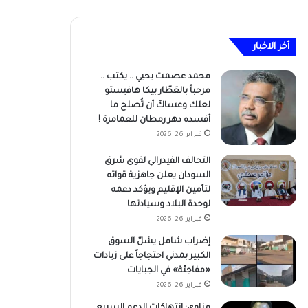
أخر الاخبار
محمد عصمت يحيي .. يكتب ..
مرحباً بالعَطّار بيكا هافيستو
لعلك وعساكَ أن تُصلح ما
أفسده دهر رمطان للعمامرة !
فبراير 26, 2026
التحالف الفيدرالي لقوى شرق
السودان يعلن جاهزية قواته
لتأمين الإقليم ويؤكد دعمه
لوحدة البلاد وسيادتها
فبراير 26, 2026
إضراب شامل يشلّ السوق
الكبير بمدني احتجاجاً على زيادات
«مفاجئة» في الجبايات
فبراير 26, 2026
مناوي: انتهاكات الدعم السريع