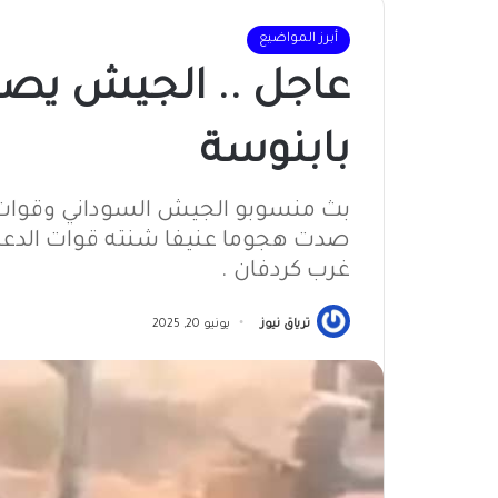
أبرز المواضيع
عاجل .. الجيش يصد
بابنوسة
بث منسوبو الجيش السوداني وقوات م
صدت هجوما عنيفا شنته قوات الدعم 
غرب كردفان .
ترياق نيوز
يونيو 20, 2025