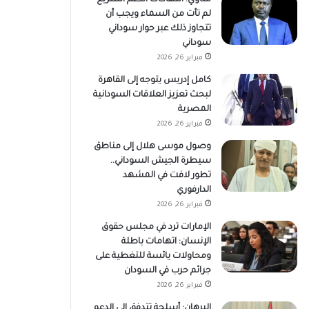
لم تأت من السماء ويجب أن
تتجاوز ذلك عبر حوار سوداني
سوداني
فبراير 26, 2026
كامل إدريس يتوجه إلى القاهرة
لبحث تعزيز العلاقات السودانية
المصرية
فبراير 26, 2026
وصول موسى هلال إلى مناطق
سيطرة الجيش السوداني..
تطور لافت في المشهد
الدارفوري
فبراير 26, 2026
الإمارات ترد في مجلس حقوق
الإنسان: اتهامات باطلة
ومحاولات يائسة للتغطية على
جرائم حرب في السودان
فبراير 26, 2026
البرهان: أسلحة تتدفق إلى الدعم