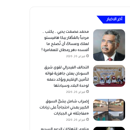
أخر الاخبار
محمد عصمت يحيي .. يكتب ..
مرحباً بالعَطّار بيكا هافيستو
لعلك وعساكَ أن تُصلح ما
أفسده دهر رمطان للعمامرة !
فبراير 26, 2026
التحالف الفيدرالي لقوى شرق
السودان يعلن جاهزية قواته
لتأمين الإقليم ويؤكد دعمه
لوحدة البلاد وسيادتها
فبراير 26, 2026
إضراب شامل يشلّ السوق
الكبير بمدني احتجاجاً على زيادات
«مفاجئة» في الجبايات
فبراير 26, 2026
مناوي: انتهاكات الدعم السريع