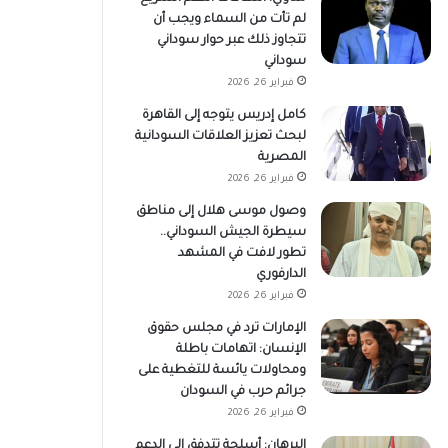
لم تأت من السماء ويجب أن
تتجاوز ذلك عبر حوار سوداني
سوداني
فبراير 26, 2026
كامل إدريس يتوجه إلى القاهرة
لبحث تعزيز العلاقات السودانية
المصرية
فبراير 26, 2026
وصول موسى هلال إلى مناطق
سيطرة الجيش السوداني..
تطور لافت في المشهد
الدارفوري
فبراير 26, 2026
الإمارات ترد في مجلس حقوق
الإنسان: اتهامات باطلة
ومحاولات يائسة للتغطية على
جرائم حرب في السودان
فبراير 26, 2026
البرهان: أسلحة تتدفق إلى الدعم