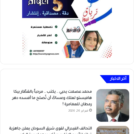
أخر الاخبار
محمد عصمت يحيي .. يكتب .. مرحباً بالعَطّار بيكا
هافيستو لعلك وعساكَ أن تُصلح ما أفسده دهر
رمطان للعمامرة !
فبراير 26, 2026
التحالف الفيدرالي لقوى شرق السودان يعلن جاهزية