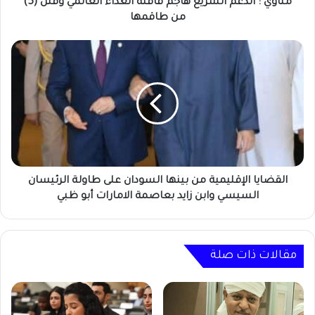
(5)
مناوي : الدعم السريع هاجم قافلة الغذاء العالمي وقتل (5)
من
من طاقمها
طاقمها
القضايا
الإقليمية
من
بينها
السودان
على
طاولة
الرئيسان
السيسي
وابن
القضايا الإقليمية من بينها السودان على طاولة الرئيسان
زايد
السيسي وابن زايد بعاصمة الامارات أبو ظبي
بعاصمة
الامارات
أبو
ظبي
مقالات ذات صلة