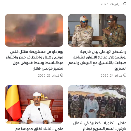
فبراير 24, 2026
واشنطن ترد على بيان خارجية
يوم دامٍ في مستريحة: مقتل فتحي
بورتسودان: مبادئ الاتفاق الشامل
موسى هلال واختطاف حيدر واختفاء
صيغت بالتنسيق مع البرهان والدعم
عبدالباسط وسط غموض حول
السريع
مصير موسى هلال
فبراير 24, 2026
فبراير 23, 2026
عاجل .. تطورات خطيرة في شمال
دارفور… الدعم السريع تجتاح
عاجل .. تشاد تغلق حدودها مع