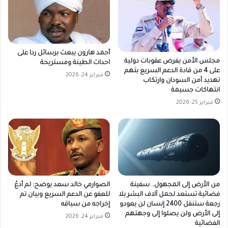
أحمد هارون يبعث برسائل ردا على
مجلس الأمن يفرض عقوبات دولية
احداث الطينة ومستريحة
على 4 من قادة الدعم السريع بتهم
فبراير 24, 2026
تهديد أمن السودان وارتكاب
انتهاكات جسيمة
فبراير 25, 2026
من الأرض إلى المجهول.. سفينة
الصوارمي خالد سعد يوضح: لم أدعُ
فضائية تستعد لحمل آلاف البشر بلا
للعفو عن الدعم السريع وبيان تم
رجعة ستنقل 2400 إنسان لن يعودو
إخراجه من سياقه
إلى الأرض ولن يصلوا إلى وجهتهم
فبراير 24, 2026
الفضائية