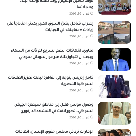
قواته لتأمين الإقليم ويؤكد دعمه لوحدة البلاد
وسيادتها
فبراير 26, 2026
إضراب شامل يشلّ السوق الكبير بمدني احتجاجاً على
زيادات «مفاجئة» في الجبايات
فبراير 26, 2026
مناوي: انتهاكات الدعم السريع لم تأت من السماء
ويجب أن تتجاوز ذلك عبر حوار سوداني سوداني
فبراير 26, 2026
كامل إدريس يتوجه إلى القاهرة لبحث تعزيز العلاقات
السودانية المصرية
فبراير 26, 2026
وصول موسى هلال إلى مناطق سيطرة الجيش
السوداني.. تطور لافت في المشهد الدارفوري
فبراير 26, 2026
الإمارات ترد في مجلس حقوق الإنسان: اتهامات