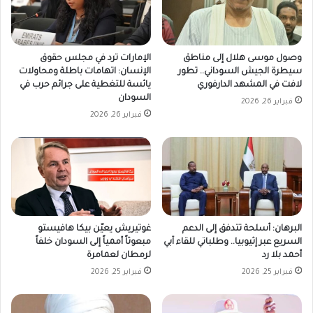
وصول موسى هلال إلى مناطق
الإمارات ترد في مجلس حقوق
سيطرة الجيش السوداني.. تطور
الإنسان: اتهامات باطلة ومحاولات
لافت في المشهد الدارفوري
يائسة للتغطية على جرائم حرب في
السودان
فبراير 26, 2026
فبراير 26, 2026
غوتيريش يعيّن بيكا هافيستو
البرهان: أسلحة تتدفق إلى الدعم
مبعوثاً أممياً إلى السودان خلفاً
السريع عبر إثيوبيا.. وطلباتي للقاء آبي
لرمطان لعمامرة
أحمد بلا رد
فبراير 25, 2026
فبراير 25, 2026