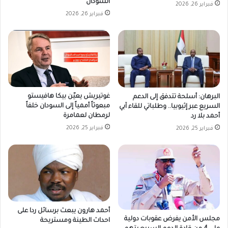
السودان
فبراير 26, 2026
فبراير 26, 2026
غوتيريش يعيّن بيكا هافيستو
البرهان: أسلحة تتدفق إلى الدعم
مبعوثاً أممياً إلى السودان خلفاً
السريع عبر إثيوبيا.. وطلباتي للقاء آبي
لرمطان لعمامرة
أحمد بلا رد
فبراير 25, 2026
فبراير 25, 2026
أحمد هارون يبعث برسائل ردا على
مجلس الأمن يفرض عقوبات دولية
احداث الطينة ومستريحة