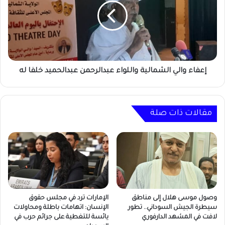
واللواء
عبدالرحمن
عبدالحميد
خلفا
له
إعفاء والي الشمالية واللواء عبدالرحمن عبدالحميد خلفا له
مقالات ذات صلة
وصول موسى هلال إلى مناطق
الإمارات ترد في مجلس حقوق
سيطرة الجيش السوداني.. تطور
الإنسان: اتهامات باطلة ومحاولات
لافت في المشهد الدارفوري
يائسة للتغطية على جرائم حرب في