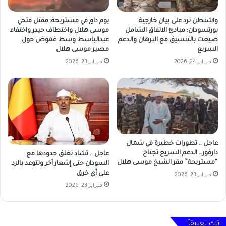
واشنطن ترد على بيان خارجية
يوم دامٍ في مستريحة: مقتل فتحي
بورتسودان: مبادئ الاتفاق الشامل
موسى هلال واختطاف حيدر واختفاء
صيغت بالتنسيق مع البرهان والدعم
عبدالباسط وسط غموض حول
السريع
مصير موسى هلال
فبراير 24, 2026
فبراير 23, 2026
عاجل .. تطورات خطيرة في شمال
دارفور… الدعم السريع تجتاح
عاجل .. تشاد تغلق حدودها مع
“مستريحة” مقر الشيخ موسى هلال
السودان حتى إشعار آخر وتتوعد بالرد
على أي خرق
فبراير 23, 2026
فبراير 23, 2026
اترك تعليقاً