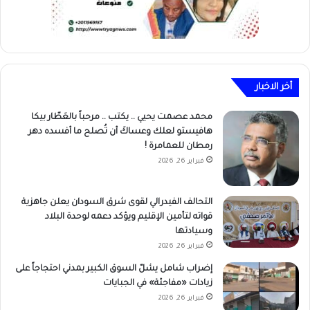
أخر الاخبار
محمد عصمت يحيي .. يكتب .. مرحباً بالعَطّار بيكا
هافيستو لعلك وعساكَ أن تُصلح ما أفسده دهر
رمطان للعمامرة !
فبراير 26, 2026
التحالف الفيدرالي لقوى شرق السودان يعلن جاهزية
قواته لتأمين الإقليم ويؤكد دعمه لوحدة البلاد
وسيادتها
فبراير 26, 2026
إضراب شامل يشلّ السوق الكبير بمدني احتجاجاً على
زيادات «مفاجئة» في الجبايات
فبراير 26, 2026