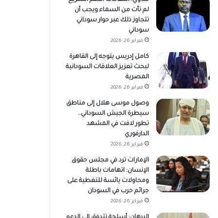
لم تأت من السماء ويجب أن
تتجاوز ذلك عبر حوار سوداني
سوداني
فبراير 26, 2026
كامل إدريس يتوجه إلى القاهرة
لبحث تعزيز العلاقات السودانية
المصرية
فبراير 26, 2026
وصول موسى هلال إلى مناطق
سيطرة الجيش السوداني..
تطور لافت في المشهد
الدارفوري
فبراير 26, 2026
الإمارات ترد في مجلس حقوق
الإنسان: اتهامات باطلة
ومحاولات يائسة للتغطية على
جرائم حرب في السودان
فبراير 26, 2026
البرهان: أسلحة تتدفق إلى الدعم