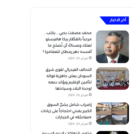
أخر الاخبار
محمد عصمت يحيي .. يكتب ..
مرحباً بالعَطّار بيكا هافيستو
لعلك وعساكَ أن تُصلح ما
أفسده دهر رمطان للعمامرة !
فبراير 26, 2026
التحالف الفيدرالي لقوى شرق
السودان يعلن جاهزية قواته
لتأمين الإقليم ويؤكد دعمه
لوحدة البلاد وسيادتها
فبراير 26, 2026
إضراب شامل يشلّ السوق
الكبير بمدني احتجاجاً على زيادات
«مفاجئة» في الجبايات
فبراير 26, 2026
مناوي: انتهاكات الدعم السريع