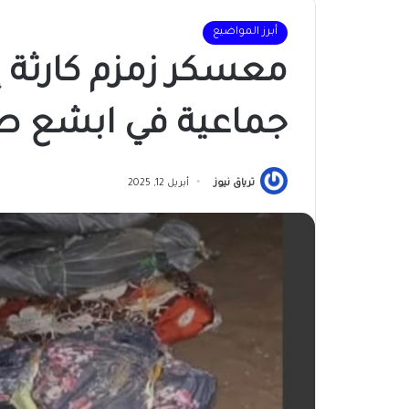
أبرز المواضيع
معسكر زمزم كارثة إن
جماعية في ابشع ص
ترياق نيوز
أبريل 12, 2025