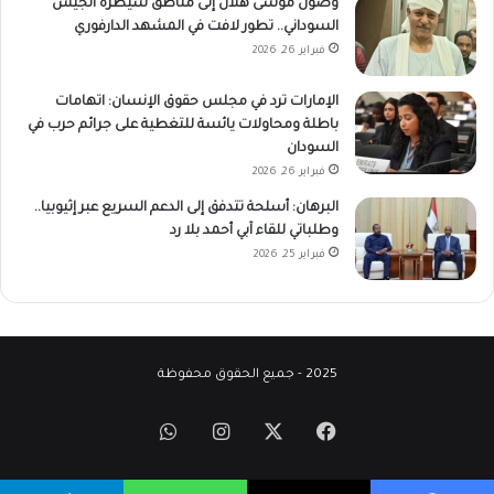
وصول موسى هلال إلى مناطق سيطرة الجيش
السوداني.. تطور لافت في المشهد الدارفوري
فبراير 26, 2026
الإمارات ترد في مجلس حقوق الإنسان: اتهامات
باطلة ومحاولات يائسة للتغطية على جرائم حرب في
السودان
فبراير 26, 2026
البرهان: أسلحة تتدفق إلى الدعم السريع عبر إثيوبيا..
وطلباتي للقاء آبي أحمد بلا رد
فبراير 25, 2026
2025 - جميع الحقوق محفوظة
‫X
فيسبوك
انستقرام
واتساب