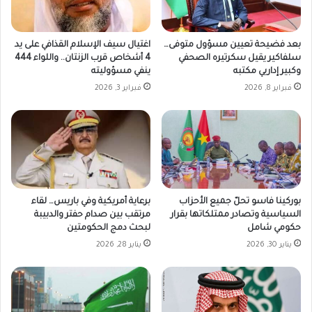
بعد فضيحة تعيين مسؤول متوفى…
اغتيال سيف الإسلام القذافي على يد
سلفاكير يقيل سكرتيره الصحفي
4 أشخاص قرب الزنتان.. واللواء 444
وكبير إداريي مكتبه
ينفي مسؤوليته
فبراير 8, 2026
فبراير 3, 2026
بوركينا فاسو تحلّ جميع الأحزاب
برعاية أمريكية وفي باريس… لقاء
السياسية وتصادر ممتلكاتها بقرار
مرتقب بين صدام حفتر والدبيبة
حكومي شامل
لبحث دمج الحكومتين
يناير 30, 2026
يناير 28, 2026