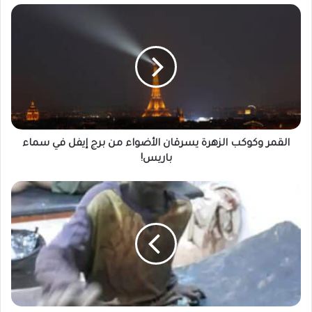
القمر
وكوكب
الزهرة
يسرقان
الأضواء
من
برج
إيفل
في
سماء
القمر وكوكب الزهرة يسرقان الأضواء من برج إيفل في سماء
باريس!
باريس!
لجان
الطوارئ
:
تقرير
شامل
يكشف
أوضاع
خطيرة
منطقة