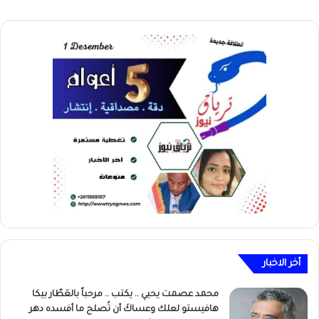
أخر الاخبار
محمد عصمت يحيي .. يكتب .. مرحباً بالعَطّار بيكا
هافيستو لعلك وعساكَ أن تُصلح ما أفسده دهر