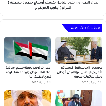
(
لجان الطوارئ : تقرير شامل يكشف أوضاع خطيرة منطقة (
الحزام
الحزام ) جنوب الخرطوم
)
جنوب
الخرطوم
مقالات ذات صلة
محمد بن زايد يستقبل السيناتور
الإمارات ترحب بخطة سلام أميركية
الأمريكي ليندسي غراهام في أبوظبي
شاملة للسودان وتؤكد دعمها لوقف
وينفي شائعات صحية
فوري لإطلاق النار
فبراير 18, 2026
فبراير 8, 2026