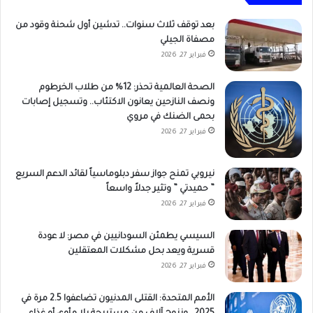
بعد توقف ثلاث سنوات.. تدشين أول شحنة وقود من
مصفاة الجيلي
فبراير 27, 2026
الصحة العالمية تحذر: 12% من طلاب الخرطوم
ونصف النازحين يعانون الاكتئاب.. وتسجيل إصابات
بحمى الضنك في مروي
فبراير 27, 2026
نيروبي تمنح جواز سفر دبلوماسياً لقائد الدعم السريع
” حميدتي ” وتثير جدلاً واسعاً
فبراير 27, 2026
السيسي يطمئن السودانيين في مصر: لا عودة
قسرية ويعد بحل مشكلات المعتقلين
فبراير 27, 2026
الأمم المتحدة: القتلى المدنيون تضاعفوا 2.5 مرة في