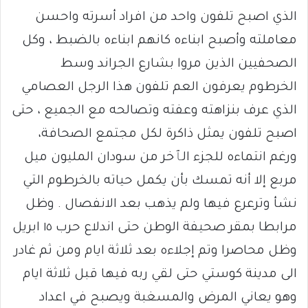
الذي اصبح تلفون واحد من افراد أسرته واحسن
معاملته وأصبح ابناءه كانهم ابناءه بالضبط ، وكل
الصحفيين الذين مروا بشارع الجراند وسط
الخرطوم يعرفون العم تلفون هذا الرجل العصامي
الذي عرف بنزاهته وعفته وتصالحه مع الجميع ، حتى
اصبح تلفون يمثل ذاكرة لكل مجتمع الصحافة،
ورغم انتماءه للجزء الٱخر من سودان المليون ميل
مربع إلا أنه تمسك بأن يكمل حياته بالخرطوم التي
نشأ وترعرع فيها ولم يذهب بعد الانفصال . وظل
مرابطا بمقر صحيفة الوطن حتى اندلاع حرب ١٥ ابريل
وظل محاصرا وتم إجلاءه بعد ثلاثة ايام ومن ثم غادر
الى مدينة كوستي حتى لقي ربه فيها قبل ثلاثة ايام
وهو يعاني المرض والمسغبة ويصبح في اعداد