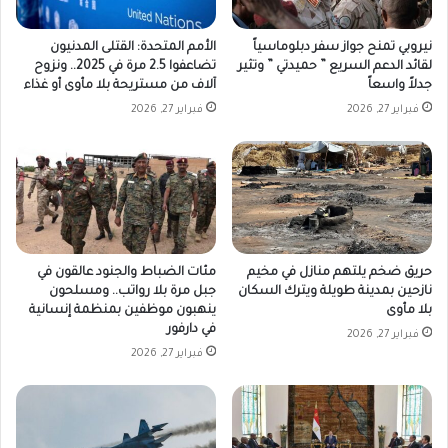
نيروبي تمنح جواز سفر دبلوماسياً
الأمم المتحدة: القتلى المدنيون
لقائد الدعم السريع ” حميدتي ” وتثير
تضاعفوا 2.5 مرة في 2025.. ونزوح
جدلاً واسعاً
آلاف من مستريحة بلا مأوى أو غذاء
فبراير 27, 2026
فبراير 27, 2026
حريق ضخم يلتهم منازل في مخيم
مئات الضباط والجنود عالقون في
نازحين بمدينة طويلة ويترك السكان
جبل مرة بلا رواتب.. ومسلحون
بلا مأوى
ينهبون موظفين بمنظمة إنسانية
في دارفور
فبراير 27, 2026
فبراير 27, 2026