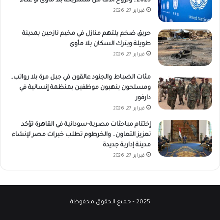
2025.. ونزوح آلاف من مستريحة بلا مأوى أو غذاء
فبراير 27, 2026
حريق ضخم يلتهم منازل في مخيم نازحين بمدينة
طويلة ويترك السكان بلا مأوى
فبراير 27, 2026
مئات الضباط والجنود عالقون في جبل مرة بلا رواتب..
ومسلحون ينهبون موظفين بمنظمة إنسانية في
دارفور
فبراير 27, 2026
إختتام مباحثات مصرية–سودانية في القاهرة تؤكد
تعزيز التعاون.. والخرطوم تطلب خبرات مصر لإنشاء
مدينة إدارية جديدة
فبراير 27, 2026
2025 - جميع الحقوق محفوظة