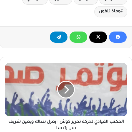
وفاة تلفون
المكتب
القيادي
لحركة
تحرير
كوش
:
يعزل
بنداك
ويعين
شريف
المكتب القيادي لحركة تحرير كوش : يعزل بنداك ويعين شريف
يس
يس رئيسا