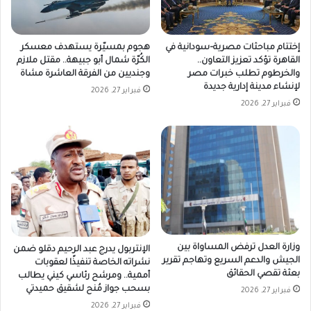
إختتام مباحثات مصرية–سودانية في
هجوم بمسيّرة يستهدف معسكر
القاهرة تؤكد تعزيز التعاون..
الكُرّة شمال أبو جبيهة.. مقتل ملازم
والخرطوم تطلب خبرات مصر
وجنديين من الفرقة العاشرة مشاة
لإنشاء مدينة إدارية جديدة
فبراير 27, 2026
فبراير 27, 2026
وزارة العدل ترفض المساواة بين
الإنتربول يدرج عبد الرحيم دقلو ضمن
الجيش والدعم السريع وتهاجم تقرير
نشراته الخاصة تنفيذًا لعقوبات
بعثة تقصي الحقائق
أممية.. ومرشح رئاسي كيني يطالب
بسحب جواز مُنح لشقيق حميدتي
فبراير 27, 2026
فبراير 27, 2026