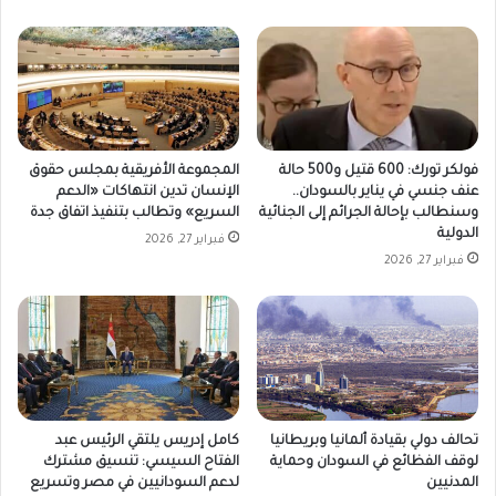
فولكر تورك: 600 قتيل و500 حالة
المجموعة الأفريقية بمجلس حقوق
عنف جنسي في يناير بالسودان..
الإنسان تدين انتهاكات «الدعم
وسنطالب بإحالة الجرائم إلى الجنائية
السريع» وتطالب بتنفيذ اتفاق جدة
الدولية
فبراير 27, 2026
فبراير 27, 2026
تحالف دولي بقيادة ألمانيا وبريطانيا
كامل إدريس يلتقي الرئيس عبد
لوقف الفظائع في السودان وحماية
الفتاح السيسي: تنسيق مشترك
المدنيين
لدعم السودانيين في مصر وتسريع