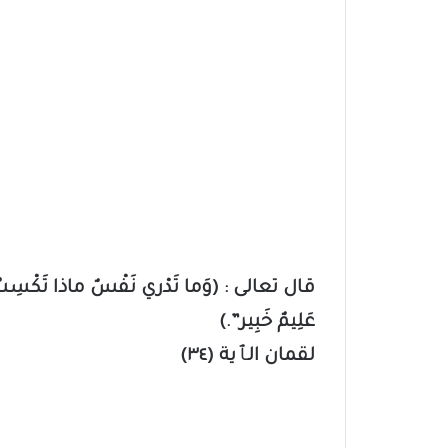
قال تعالى : (وَما تَدْري نَفْسٌ ماذا تَكْسِبُ غَدً
عَلِيمٌ خَبِير”.)
لقمان الٱية (٣٤)