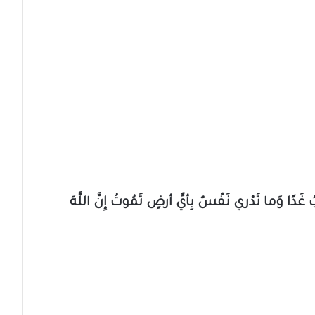
ا وَما تَدْري نَفْسٌ بِأيِّ أرضٍ تَمُوتُ إِنَّ اللَّهَ