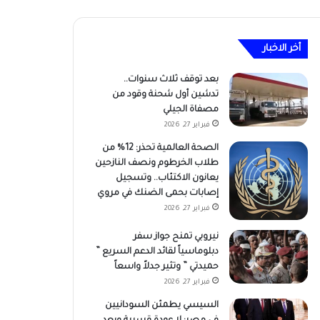
أخر الاخبار
بعد توقف ثلاث سنوات..
تدشين أول شحنة وقود من
مصفاة الجيلي
فبراير 27, 2026
الصحة العالمية تحذر: 12% من
طلاب الخرطوم ونصف النازحين
يعانون الاكتئاب.. وتسجيل
إصابات بحمى الضنك في مروي
فبراير 27, 2026
نيروبي تمنح جواز سفر
دبلوماسياً لقائد الدعم السريع ”
حميدتي ” وتثير جدلاً واسعاً
فبراير 27, 2026
السيسي يطمئن السودانيين