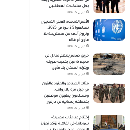
في مصر: لا عودة قسرية ويعد
بحل مشكلات المعتقلين
فبراير 27, 2026
الأمم المتحدة: القتلى المدنيون
تضاعفوا 2.5 مرة في 2025..
ونزوح آلاف من مستريحة بلا
مأوى أو غذاء
فبراير 27, 2026
حريق ضخم يلتهم منازل في
مخيم نازحين بمدينة طويلة
ويترك السكان بلا مأوى
فبراير 27, 2026
مئات الضباط والجنود عالقون
في جبل مرة بلا رواتب..
ومسلحون ينهبون موظفين
بمنظمة إنسانية في دارفور
فبراير 27, 2026
إختتام مباحثات مصرية–
سودانية في القاهرة تؤكد تعزيز
التعاون.. والخرطوم تطلب