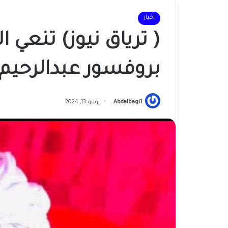
اخبار
( ترياق نيوز) تنعي 
بروفسور عبدالرحيم
Abdalbagi1
يوليو 13, 2024