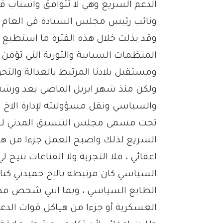
الدعم السريع وهي لا تتوافق واسباب ق
ونائب رئيس مجلس السيادة في العام 2021 بطلب منه.
‏وقد بذلت خلال هذه الفترة ما استطيع
المنظمات الشبابية والثورية التي تؤمن 
ومستقبل بلادنا المرتبط بالعدالة والتح
ولكن منذ شهر ابريل الماضي بعد ورشة
والسياسي ونقل مسؤوليته لإدارة الاخ قا
تحت مسمى مجلس التنسيق المدني لقوات
السريع لذلك واصبح العمل جزءا من هي
اعفائي ، فلا التجربة ولا القناعات تتيح 
السياسي كان مرتبطة بالاخ حميدتي كن
الطابع السياسي ، وبما انتي شخص مدن
العسكرية أو جزءا من هياكل قوات الدع