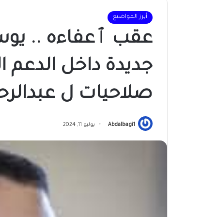
أبرز المواضيع
عقب ٱعفاءه .. يو
جديدة داخل الدعم ا
صلاحيات ل عبدالرح
Abdalbagi1
يوليو 11, 2024