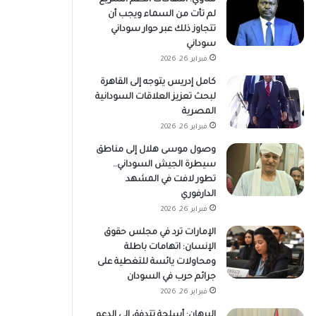
لم تأت من السماء ويجب أن
تتجاوز ذلك عبر حوار سوداني
سوداني
فبراير 26, 2026
كامل إدريس يتوجه إلى القاهرة
لبحث تعزيز العلاقات السودانية
المصرية
فبراير 26, 2026
وصول موسى هلال إلى مناطق
سيطرة الجيش السوداني..
تطور لافت في المشهد
الدارفوري
فبراير 26, 2026
الإمارات ترد في مجلس حقوق
الإنسان: اتهامات باطلة
ومحاولات يائسة للتغطية على
جرائم حرب في السودان
فبراير 26, 2026
البرهان: أسلحة تتدفق إلى الدعم