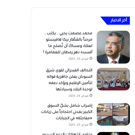
أخر الاخبار
محمد عصمت يحيي .. يكتب ..
مرحباً بالعَطّار بيكا هافيستو
لعلك وعساكَ أن تُصلح ما
أفسده دهر رمطان للعمامرة !
فبراير 26, 2026
التحالف الفيدرالي لقوى شرق
السودان يعلن جاهزية قواته
لتأمين الإقليم ويؤكد دعمه
لوحدة البلاد وسيادتها
فبراير 26, 2026
إضراب شامل يشلّ السوق
الكبير بمدني احتجاجاً على زيادات
«مفاجئة» في الجبايات
فبراير 26, 2026
مناوي: انتهاكات الدعم السريع