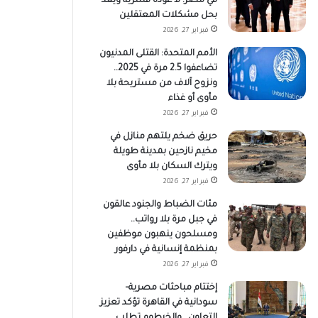
في مصر: لا عودة قسرية ويعد
بحل مشكلات المعتقلين
فبراير 27, 2026
الأمم المتحدة: القتلى المدنيون
تضاعفوا 2.5 مرة في 2025..
ونزوح آلاف من مستريحة بلا
مأوى أو غذاء
فبراير 27, 2026
حريق ضخم يلتهم منازل في
مخيم نازحين بمدينة طويلة
ويترك السكان بلا مأوى
فبراير 27, 2026
مئات الضباط والجنود عالقون
في جبل مرة بلا رواتب..
ومسلحون ينهبون موظفين
بمنظمة إنسانية في دارفور
فبراير 27, 2026
إختتام مباحثات مصرية–
سودانية في القاهرة تؤكد تعزيز
التعاون.. والخرطوم تطلب