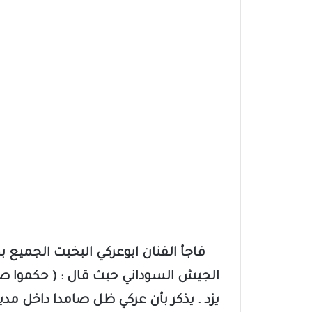
فاجأ الفنان ابوعركي البخيت الجمي
الجيش السوداني حيث قال : ( حكموا ص
يزد . يذكر بأن عركي ظل صامدا داخل مدي