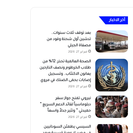
أخر الاخبار
بعد توقف ثلاث سنوات..
تدشين أول شحنة وقود من
مصفاة الجيلي
فبراير 27, 2026
الصحة العالمية تحذر: 12% من
طلاب الخرطوم ونصف النازحين
يعانون الاكتئاب.. وتسجيل
إصابات بحمى الضنك في مروي
فبراير 27, 2026
نيروبي تمنح جواز سفر
دبلوماسياً لقائد الدعم السريع ”
حميدتي ” وتثير جدلاً واسعاً
فبراير 27, 2026
السيسي يطمئن السودانيين