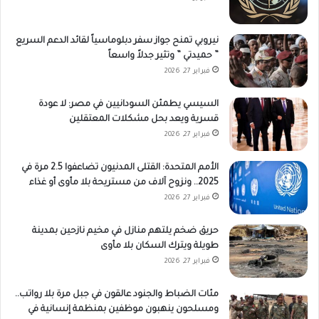
نيروبي تمنح جواز سفر دبلوماسياً لقائد الدعم السريع
” حميدتي ” وتثير جدلاً واسعاً
فبراير 27, 2026
السيسي يطمئن السودانيين في مصر: لا عودة
قسرية ويعد بحل مشكلات المعتقلين
فبراير 27, 2026
الأمم المتحدة: القتلى المدنيون تضاعفوا 2.5 مرة في
2025.. ونزوح آلاف من مستريحة بلا مأوى أو غذاء
فبراير 27, 2026
حريق ضخم يلتهم منازل في مخيم نازحين بمدينة
طويلة ويترك السكان بلا مأوى
فبراير 27, 2026
مئات الضباط والجنود عالقون في جبل مرة بلا رواتب..
ومسلحون ينهبون موظفين بمنظمة إنسانية في