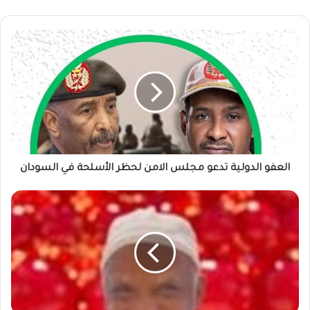
العفو
الدولية
تدعو
مجلس
الامن
لحظر
الأسلحة
في
السودان
العفو الدولية تدعو مجلس الامن لحظر الأسلحة في السودان
نجوم
السياسة
والفن
والأدب
في
تأبين
الراحل
صديق