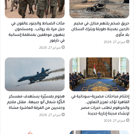
حريق ضخم يلتهم منازل في مخيم
مئات الضباط والجنود عالقون في
نازحين بمدينة طويلة ويترك السكان
جبل مرة بلا رواتب.. ومسلحون
بلا مأوى
ينهبون موظفين بمنظمة إنسانية
في دارفور
فبراير 27, 2026
فبراير 27, 2026
إختتام مباحثات مصرية–سودانية في
هجوم بمسيّرة يستهدف معسكر
القاهرة تؤكد تعزيز التعاون..
الكُرّة شمال أبو جبيهة.. مقتل ملازم
والخرطوم تطلب خبرات مصر
وجنديين من الفرقة العاشرة مشاة
لإنشاء مدينة إدارية جديدة
فبراير 27, 2026
فبراير 27, 2026