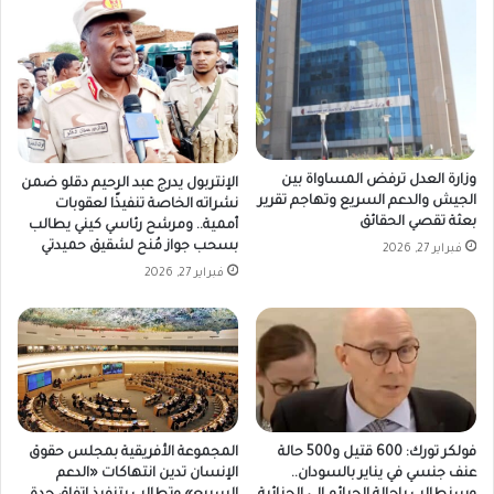
وزارة العدل ترفض المساواة بين
الإنتربول يدرج عبد الرحيم دقلو ضمن
الجيش والدعم السريع وتهاجم تقرير
نشراته الخاصة تنفيذًا لعقوبات
بعثة تقصي الحقائق
أممية.. ومرشح رئاسي كيني يطالب
بسحب جواز مُنح لشقيق حميدتي
فبراير 27, 2026
فبراير 27, 2026
فولكر تورك: 600 قتيل و500 حالة
المجموعة الأفريقية بمجلس حقوق
عنف جنسي في يناير بالسودان..
الإنسان تدين انتهاكات «الدعم