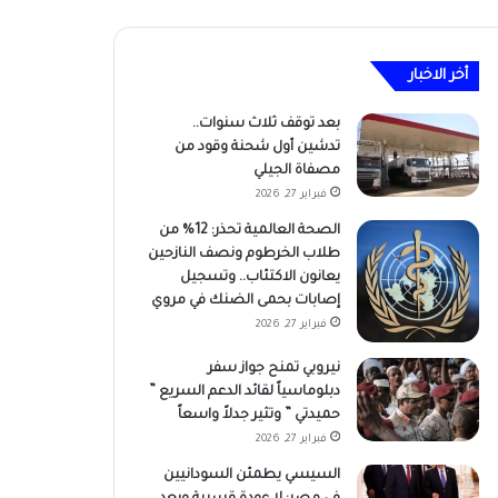
أخر الاخبار
بعد توقف ثلاث سنوات..
تدشين أول شحنة وقود من
مصفاة الجيلي
فبراير 27, 2026
الصحة العالمية تحذر: 12% من
طلاب الخرطوم ونصف النازحين
يعانون الاكتئاب.. وتسجيل
إصابات بحمى الضنك في مروي
فبراير 27, 2026
نيروبي تمنح جواز سفر
دبلوماسياً لقائد الدعم السريع ”
حميدتي ” وتثير جدلاً واسعاً
فبراير 27, 2026
السيسي يطمئن السودانيين