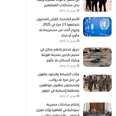
في مصر: لا عودة قسرية ويعد
بحل مشكلات المعتقلين
فبراير 27, 2026
الأمم المتحدة: القتلى المدنيون
تضاعفوا 2.5 مرة في 2025..
ونزوح آلاف من مستريحة بلا
مأوى أو غذاء
فبراير 27, 2026
حريق ضخم يلتهم منازل في
مخيم نازحين بمدينة طويلة
ويترك السكان بلا مأوى
فبراير 27, 2026
مئات الضباط والجنود عالقون
في جبل مرة بلا رواتب..
ومسلحون ينهبون موظفين
بمنظمة إنسانية في دارفور
فبراير 27, 2026
إختتام مباحثات مصرية–
سودانية في القاهرة تؤكد تعزيز
التعاون.. والخرطوم تطلب