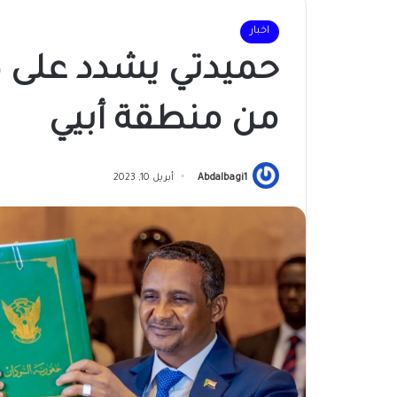
اخبار
حميدتي يشدد على ض
من منطقة أبيي
Abdalbagi1
أبريل 10, 2023