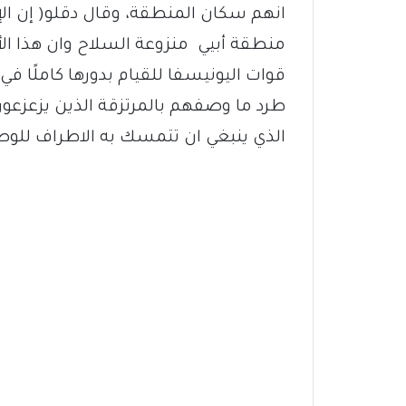
انهم سكان المنطقة، وقال دقلو( إن الإ
منطقة أبيي منزوعة السلاح وان هذا الأم
قوات اليونيسفا للقيام بدورها كاملًا ف
طرد ما وصفهم بالمرتزقة الذين يزعزعون
الذي ينبغي ان تتمسك به الاطراف للوص