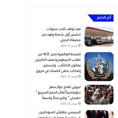
أخر الاخبار
بعد توقف ثلاث سنوات..
تدشين أول شحنة وقود من
مصفاة الجيلي
فبراير 27, 2026
الصحة العالمية تحذر: 12% من
طلاب الخرطوم ونصف النازحين
يعانون الاكتئاب.. وتسجيل
إصابات بحمى الضنك في مروي
فبراير 27, 2026
نيروبي تمنح جواز سفر
دبلوماسياً لقائد الدعم السريع ”
حميدتي ” وتثير جدلاً واسعاً
فبراير 27, 2026
السيسي يطمئن السودانيين