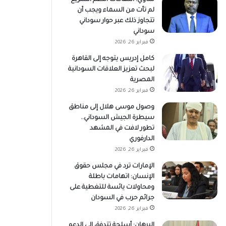
لم تأت من السماء ويجب أن
تتجاوز ذلك عبر حوار سوداني
سوداني
فبراير 26, 2026
كامل إدريس يتوجه إلى القاهرة
لبحث تعزيز العلاقات السودانية
المصرية
فبراير 26, 2026
وصول موسى هلال إلى مناطق
سيطرة الجيش السوداني..
تطور لافت في المشهد
الدارفوري
فبراير 26, 2026
الإمارات ترد في مجلس حقوق
الإنسان: اتهامات باطلة
ومحاولات يائسة للتغطية على
جرائم حرب في السودان
فبراير 26, 2026
البرهان: أسلحة تتدفق إلى الدعم