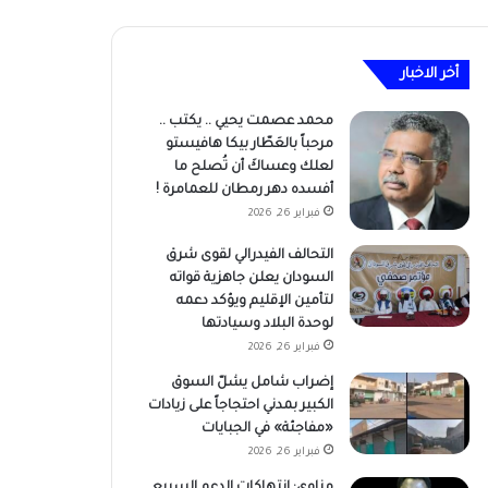
أخر الاخبار
محمد عصمت يحيي .. يكتب ..
مرحباً بالعَطّار بيكا هافيستو
لعلك وعساكَ أن تُصلح ما
أفسده دهر رمطان للعمامرة !
فبراير 26, 2026
التحالف الفيدرالي لقوى شرق
السودان يعلن جاهزية قواته
لتأمين الإقليم ويؤكد دعمه
لوحدة البلاد وسيادتها
فبراير 26, 2026
إضراب شامل يشلّ السوق
الكبير بمدني احتجاجاً على زيادات
«مفاجئة» في الجبايات
فبراير 26, 2026
مناوي: انتهاكات الدعم السريع