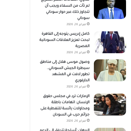
لم تأت من السماء ويجب أن
تتجاوز ذلك عبر حوار سوداني
سوداني
فبراير 26, 2026
كامل إدريس يتوجه إلى القاهرة
لبحث تعزيز العلاقات السودانية
المصرية
فبراير 26, 2026
وصول موسى هلال إلى مناطق
سيطرة الجيش السوداني..
تطور لافت في المشهد
الدارفوري
فبراير 26, 2026
الإمارات ترد في مجلس حقوق
الإنسان: اتهامات باطلة
ومحاولات يائسة للتغطية على
جرائم حرب في السودان
فبراير 26, 2026
البرهان: أسلحة تتدفق إلى الدعم