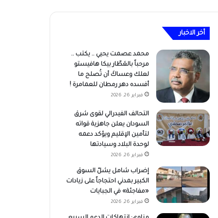
أخر الاخبار
محمد عصمت يحيي .. يكتب ..
مرحباً بالعَطّار بيكا هافيستو
لعلك وعساكَ أن تُصلح ما
أفسده دهر رمطان للعمامرة !
فبراير 26, 2026
التحالف الفيدرالي لقوى شرق
السودان يعلن جاهزية قواته
لتأمين الإقليم ويؤكد دعمه
لوحدة البلاد وسيادتها
فبراير 26, 2026
إضراب شامل يشلّ السوق
الكبير بمدني احتجاجاً على زيادات
«مفاجئة» في الجبايات
فبراير 26, 2026
مناوي: انتهاكات الدعم السريع