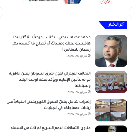
أخر الاخبار
محمد عصمت يحيي .. يكتب .. مرحباً بالعَطّار بيكا
هافيستو لعلك وعساكَ أن تُصلح ما أفسده دهر
رمطان للعمامرة !
فبراير 26, 2026
التحالف الفيدرالي لقوى شرق السودان يعلن جاهزية
قواته لتأمين الإقليم ويؤكد دعمه لوحدة البلاد
وسيادتها
فبراير 26, 2026
إضراب شامل يشلّ السوق الكبير بمدني احتجاجاً على
زيادات «مفاجئة» في الجبايات
فبراير 26, 2026
مناوي: انتهاكات الدعم السريع لم تأت من السماء