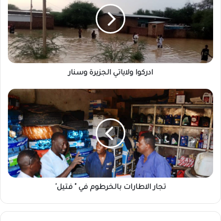
وسنار
ادركوا ولاياتي الجزيرة وسنار
تجار
الاطارات
بالخرطوم
في
"
فتيل'
تجار الاطارات بالخرطوم في " فتيل'