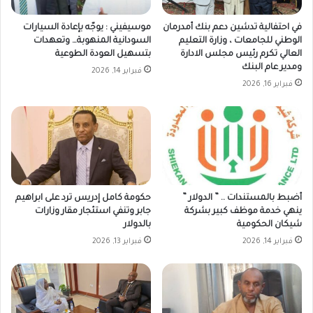
في احتفالية تدشين دعم بنك أمدرمان
موسيفيني : يوجّه بإعادة السيارات
الوطني للجامعات ، وزارة التعليم
السودانية المنهوبة… وتعهدات
العالي تكرم رئيس مجلس الادارة
بتسهيل العودة الطوعية
ومدير عام البنك
فبراير 14, 2026
فبراير 16, 2026
أضبط بالمستندات .. ” الدولار ”
حكومة كامل إدريس ترد على ابراهيم
ينهي خدمة موظف كبير بشركة
جابر وتنفي استئجار مقار وزارات
شيكان الحكومية
بالدولار
فبراير 14, 2026
فبراير 13, 2026