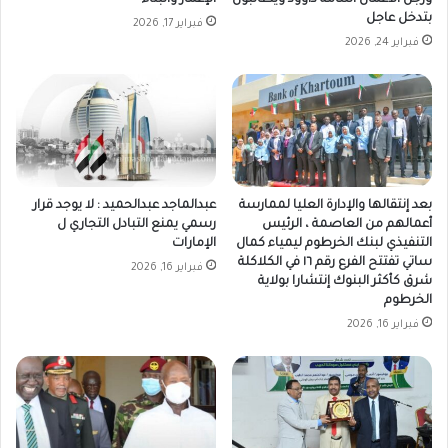
ورجل الأعمال أسامة داوود ويطالبون
الإعمار والبناء
بتدخل عاجل
فبراير 17, 2026
فبراير 24, 2026
بعد إنتقالها والإدارة العليا لممارسة
عبدالماجد عبدالحميد : لا يوجد قرار
أعمالهم من العاصمة ، الرئيس
رسمي يمنع التبادل التجاري ل
التنفيذي لبنك الخرطوم ليمياء كمال
الإمارات
ساتي تفتتح الفرع رقم ١٦ في الكلاكلة
فبراير 16, 2026
شرق كأكثر البنوك إنتشارا بولاية
الخرطوم
فبراير 16, 2026