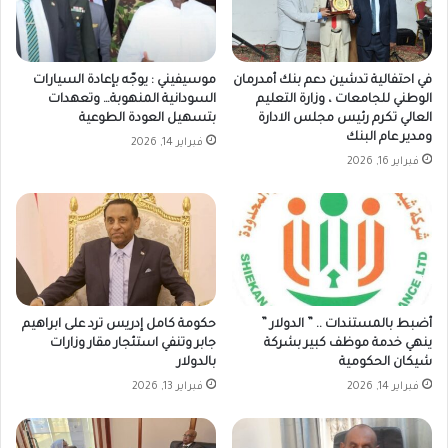
في احتفالية تدشين دعم بنك أمدرمان
موسيفيني : يوجّه بإعادة السيارات
الوطني للجامعات ، وزارة التعليم
السودانية المنهوبة… وتعهدات
العالي تكرم رئيس مجلس الادارة
بتسهيل العودة الطوعية
ومدير عام البنك
فبراير 14, 2026
فبراير 16, 2026
أضبط بالمستندات .. ” الدولار ”
حكومة كامل إدريس ترد على ابراهيم
ينهي خدمة موظف كبير بشركة
جابر وتنفي استئجار مقار وزارات
شيكان الحكومية
بالدولار
فبراير 14, 2026
فبراير 13, 2026