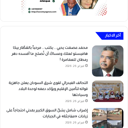
أخر الاخبار
محمد عصمت يحيي .. يكتب .. مرحباً بالعَطّار بيكا
هافيستو لعلك وعساكَ أن تُصلح ما أفسده دهر
رمطان للعمامرة !
فبراير 26, 2026
التحالف الفيدرالي لقوى شرق السودان يعلن جاهزية
قواته لتأمين الإقليم ويؤكد دعمه لوحدة البلاد
وسيادتها
فبراير 26, 2026
إضراب شامل يشلّ السوق الكبير بمدني احتجاجاً على
زيادات «مفاجئة» في الجبايات
فبراير 26, 2026