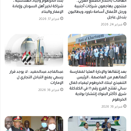
اتهامات باحتكار الصمغ العربي..
بنك الخرطوم وجياد الهندسية ،
منتجون يهاجمون شركات أجنبية
شراكة لخير أهل السودان وإعادة
ورجل الأعمال أسامة داوود ويطالبون
الإعمار والبناء
بتدخل عاجل
فبراير 17, 2026
فبراير 24, 2026
بعد إنتقالها والإدارة العليا لممارسة
عبدالماجد عبدالحميد : لا يوجد قرار
أعمالهم من العاصمة ، الرئيس
رسمي يمنع التبادل التجاري ل
التنفيذي لبنك الخرطوم ليمياء كمال
الإمارات
ساتي تفتتح الفرع رقم ١٦ في الكلاكلة
فبراير 16, 2026
شرق كأكثر البنوك إنتشارا بولاية
الخرطوم
فبراير 16, 2026