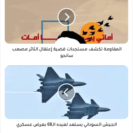
مستجدات
قضية
إعتقال
الثائر
مصعب
سانجو
المقاومة تكشف مستجدات قضية إعتقال الثائر مصعب
سانجو
الجيش
السوداني
يستعد
لعيده
الـ68
بعرض
عسكري
الجيش السوداني يستعد لعيده الـ68 بعرض عسكري