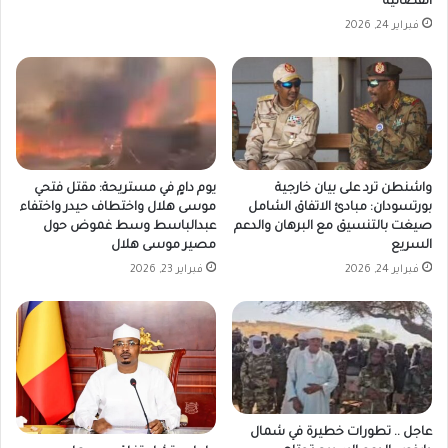
الفضائية
فبراير 24, 2026
واشنطن ترد على بيان خارجية
يوم دامٍ في مستريحة: مقتل فتحي
بورتسودان: مبادئ الاتفاق الشامل
موسى هلال واختطاف حيدر واختفاء
صيغت بالتنسيق مع البرهان والدعم
عبدالباسط وسط غموض حول
السريع
مصير موسى هلال
فبراير 24, 2026
فبراير 23, 2026
عاجل .. تطورات خطيرة في شمال