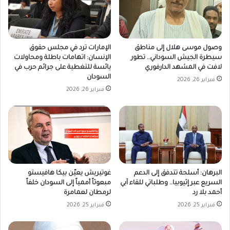
وصول موسى هلال إلى مناطق
الإمارات ترد في مجلس حقوق
سيطرة الجيش السوداني.. تطور
الإنسان: اتهامات باطلة ومحاولات
لافت في المشهد الدارفوري
يائسة للتغطية على جرائم حرب في
السودان
فبراير 26, 2026
فبراير 26, 2026
غوتيريش يعيّن بيكا هافيستو
البرهان: أسلحة تتدفق إلى الدعم
مبعوثاً أممياً إلى السودان خلفاً
السريع عبر إثيوبيا.. وطلباتي للقاء آبي
لرمطان لعمامرة
أحمد بلا رد
فبراير 25, 2026
فبراير 25, 2026