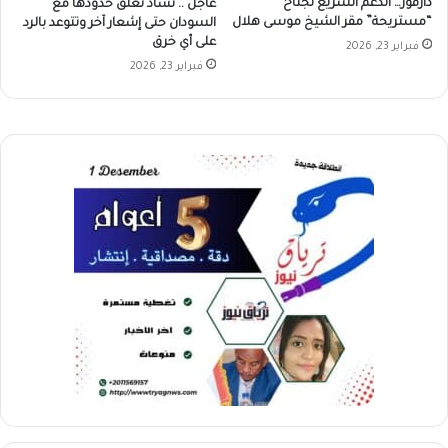
دارفور… الدعم السريع تجتاح
عاجل .. تشاد تغلق حدودها مع
“مستريحة” مقر الشيخ موسى هلال
السودان حتى إشعار آخر وتتوعد بالرد
على أي خرق
فبراير 23, 2026
فبراير 23, 2026