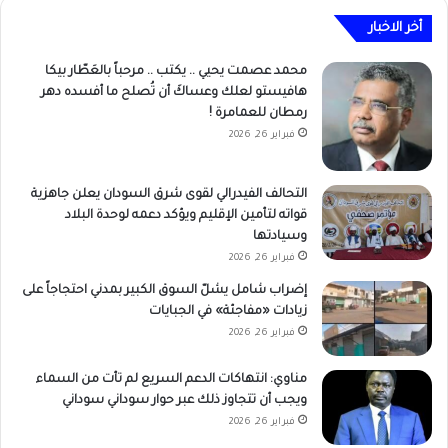
أخر الاخبار
محمد عصمت يحيي .. يكتب .. مرحباً بالعَطّار بيكا
هافيستو لعلك وعساكَ أن تُصلح ما أفسده دهر
رمطان للعمامرة !
فبراير 26, 2026
التحالف الفيدرالي لقوى شرق السودان يعلن جاهزية
قواته لتأمين الإقليم ويؤكد دعمه لوحدة البلاد
وسيادتها
فبراير 26, 2026
إضراب شامل يشلّ السوق الكبير بمدني احتجاجاً على
زيادات «مفاجئة» في الجبايات
فبراير 26, 2026
مناوي: انتهاكات الدعم السريع لم تأت من السماء
ويجب أن تتجاوز ذلك عبر حوار سوداني سوداني
فبراير 26, 2026