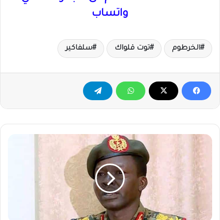
واتساب
الخرطوم
توت قلواك
سلفاكير
كباشي
يؤكد
دعم
الحكومة
للمبادرة
الأممية
الأفريقية
للوصول