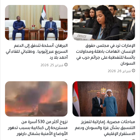
الإمارات ترد في مجلس حقوق
البرهان: أسلحة تتدفق إلى الدعم
الإنسان: اتهامات باطلة ومحاولات
السريع عبر إثيوبيا.. وطلباتي للقاء آبي
يائسة للتغطية على جرائم حرب في
أحمد بلا رد
السودان
فبراير 25, 2026
فبراير 26, 2026
مباحثات مصرية ـ إماراتية لتعزيز
نزوح أكثر من 530 أسرة من
التنسيق بشأن غزة والسودان ودعم
مستريحة إلى كبكابية بسبب تدهور
الاستقرار الإقليمي
الأوضاع الأمنية بشمال دارفور