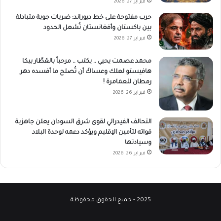
فبراير 27, 2026
حرب مفتوحة على خط ديوراند: ضربات جوية متبادلة
بين باكستان وأفغانستان تُشعل الحدود
فبراير 27, 2026
محمد عصمت يحيي .. يكتب .. مرحباً بالعَطّار بيكا
هافيستو لعلك وعساكَ أن تُصلح ما أفسده دهر
رمطان للعمامرة !
فبراير 26, 2026
التحالف الفيدرالي لقوى شرق السودان يعلن جاهزية
قواته لتأمين الإقليم ويؤكد دعمه لوحدة البلاد
وسيادتها
فبراير 26, 2026
2025 - جميع الحقوق محفوظة