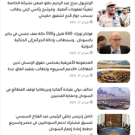
الإنتربول يدرج عبد الرحيم دقلو ضمن نشراته الخاصة
تنفيذًا لعقوبات أممية.. ومرشح رئاسي كيني يطالب
بسحب جواز مُنح لشقيق حميدتي
فبراير 27, 2026
فولكر تورك: 600 قتيل و500 حالة عنف جنسي في يناير
بالسودان.. وسنطالب بإحالة الجرائم إلى الجنائية
الدولية
فبراير 27, 2026
المجموعة الأفريقية بمجلس حقوق الإنسان تدين
انتهاكات «الدعم السريع» وتطالب بتنفيذ اتفاق جدة
فبراير 27, 2026
تحالف دولي بقيادة ألمانيا وبريطانيا لوقف الفظائع في
السودان وحماية المدنيين
فبراير 27, 2026
كامل إدريس يلتقي الرئيس عبد الفتاح السيسي:
تنسيق مشترك لدعم السودانيين في مصر وتسريع
خطط إعادة إعمار السودان