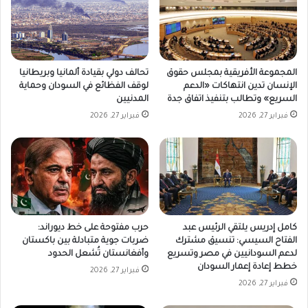
المجموعة الأفريقية بمجلس حقوق
تحالف دولي بقيادة ألمانيا وبريطانيا
الإنسان تدين انتهاكات «الدعم
لوقف الفظائع في السودان وحماية
السريع» وتطالب بتنفيذ اتفاق جدة
المدنيين
فبراير 27, 2026
فبراير 27, 2026
كامل إدريس يلتقي الرئيس عبد
حرب مفتوحة على خط ديوراند:
الفتاح السيسي: تنسيق مشترك
ضربات جوية متبادلة بين باكستان
لدعم السودانيين في مصر وتسريع
وأفغانستان تُشعل الحدود
خطط إعادة إعمار السودان
فبراير 27, 2026
فبراير 27, 2026