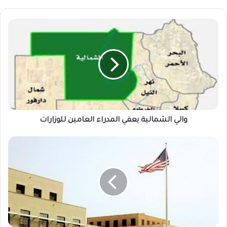
والي
الشمالية
يعفي
المدراء
العامين
للوزارات
والي الشمالية يعفي المدراء العامين للوزارات
أمريكا
تنتقد
التمدد
الروسي
فى
السودان