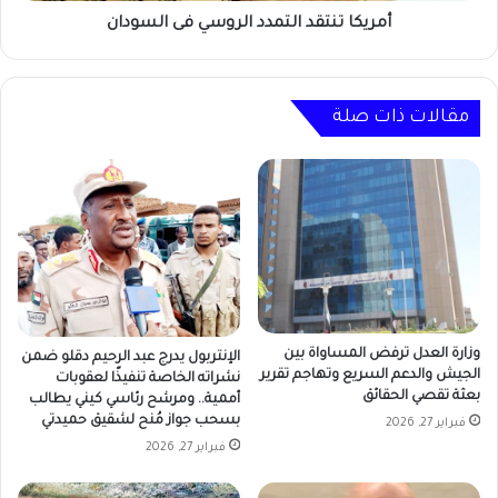
أمريكا تنتقد التمدد الروسي فى السودان
مقالات ذات صلة
وزارة العدل ترفض المساواة بين
الإنتربول يدرج عبد الرحيم دقلو ضمن
الجيش والدعم السريع وتهاجم تقرير
نشراته الخاصة تنفيذًا لعقوبات
بعثة تقصي الحقائق
أممية.. ومرشح رئاسي كيني يطالب
بسحب جواز مُنح لشقيق حميدتي
فبراير 27, 2026
فبراير 27, 2026