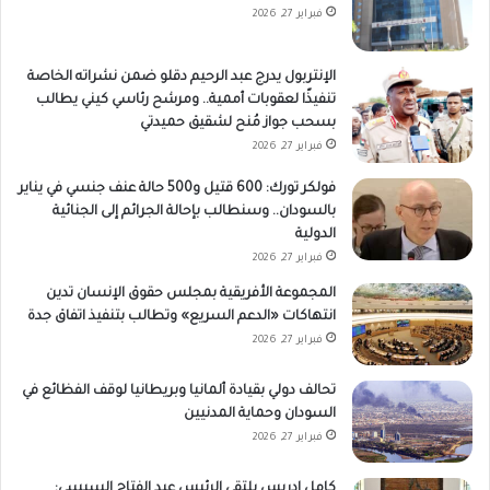
فبراير 27, 2026
الإنتربول يدرج عبد الرحيم دقلو ضمن نشراته الخاصة
تنفيذًا لعقوبات أممية.. ومرشح رئاسي كيني يطالب
بسحب جواز مُنح لشقيق حميدتي
فبراير 27, 2026
فولكر تورك: 600 قتيل و500 حالة عنف جنسي في يناير
بالسودان.. وسنطالب بإحالة الجرائم إلى الجنائية
الدولية
فبراير 27, 2026
المجموعة الأفريقية بمجلس حقوق الإنسان تدين
انتهاكات «الدعم السريع» وتطالب بتنفيذ اتفاق جدة
فبراير 27, 2026
تحالف دولي بقيادة ألمانيا وبريطانيا لوقف الفظائع في
السودان وحماية المدنيين
فبراير 27, 2026
كامل إدريس يلتقي الرئيس عبد الفتاح السيسي: